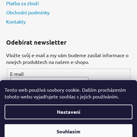
Platba za zboží
Obchodní podmínky
Kontakty
Odebírat newsletter
Vložte svůj e-mail a my vám budeme zasílat informace o
nových produktech na našem e-shopu.
E-mail
Tento web používá soubory cookie. Dalším procházením
PŘIHLÁSIT SE
tohoto webu vyjadřujete souhlas s jejich používáním.
Nastavení
Vytvořil Shoptet
Souhlasím
Copyright 2026
Dental-ordinace.cz
. Všechna práva