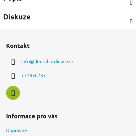
Diskuze
Z
á
Kontakt
p
a
info
@
dental-ordinace.cz
t
í
777836737
Informace pro vás
Dopravné