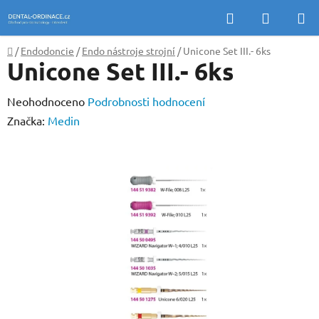
Přejít
Hledat
NÁKUP
na
KOŠÍK
obsah
Domů
/
Endodoncie
/
Endo nástroje strojní
/
Unicone Set III.- 6ks
Unicone Set III.- 6ks
Průměrné
Neohodnoceno
Podrobnosti hodnocení
hodnocení
Značka:
Medin
produktu
je
0,0
z
5
hvězdiček.