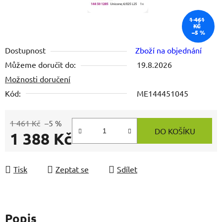
1 461
KČ
–5 %
Dostupnost
Zboží na objednání
Můžeme doručit do:
19.8.2026
Možnosti doručení
Kód:
ME144451045
1 461 Kč
–5 %
DO KOŠÍKU
1 388 Kč
Měrná cena:
Tisk
Zeptat se
Sdílet
Popis