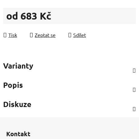
od
683 Kč
Měrná cena:
Tisk
Zeptat se
Sdílet
Varianty
Popis
Diskuze
Z
á
Kontakt
p