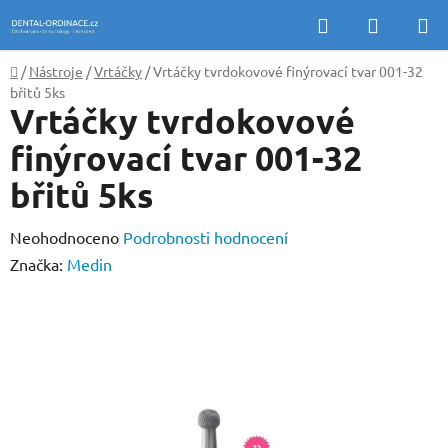
Přejít
Hledat
NÁKUP
na
KOŠÍK
obsah
Domů
/
Nástroje
/
Vrtáčky
/
Vrtáčky tvrdokovové finýrovací tvar 001-32
břitů 5ks
Vrtáčky tvrdokovové
finýrovací tvar 001-32
břitů 5ks
Průměrné
Neohodnoceno
Podrobnosti hodnocení
hodnocení
Značka:
Medin
produktu
je
0,0
z
5
hvězdiček.