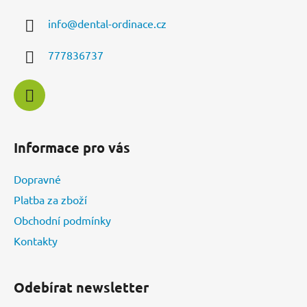
a
info
@
dental-ordinace.cz
t
í
777836737
Informace pro vás
Dopravné
Platba za zboží
Obchodní podmínky
Kontakty
Odebírat newsletter