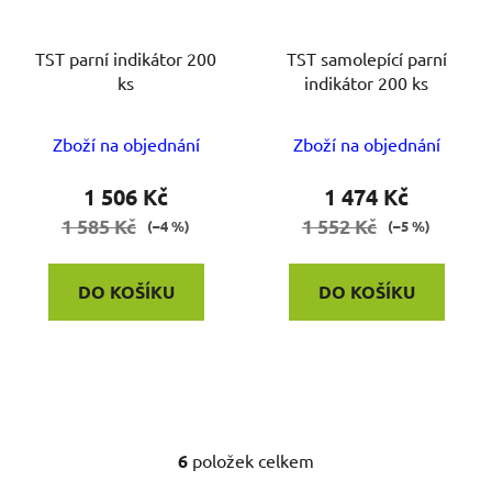
TST parní indikátor 200
TST samolepící parní
ks
indikátor 200 ks
Zboží na objednání
Zboží na objednání
1 506 Kč
1 474 Kč
1 585 Kč
1 552 Kč
(–4 %)
(–5 %)
DO KOŠÍKU
DO KOŠÍKU
6
položek celkem
O