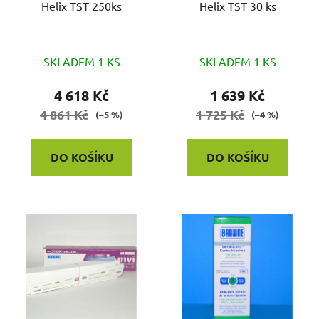
o
Helix TST 250ks
Helix TST 30 ks
u
d
k
u
t
k
SKLADEM 1 KS
SKLADEM 1 KS
ů
t
4 618 Kč
1 639 Kč
ů
4 861 Kč
1 725 Kč
(–5 %)
(–4 %)
DO KOŠÍKU
DO KOŠÍKU