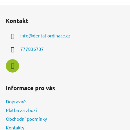
v
l
Z
á
á
d
Kontakt
p
a
a
c
info
@
dental-ordinace.cz
t
í
í
p
777836737
r
v
k
y
v
ý
Informace pro vás
p
i
Dopravné
s
u
Platba za zboží
Obchodní podmínky
Kontakty