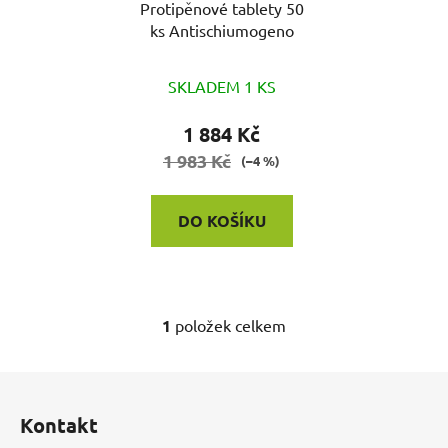
o
Protipěnové tablety 50
u
ks Antischiumogeno
d
k
u
t
k
SKLADEM 1 KS
ů
t
1 884 Kč
ů
1 983 Kč
(–4 %)
DO KOŠÍKU
1
položek celkem
O
v
l
Z
á
á
d
Kontakt
p
a