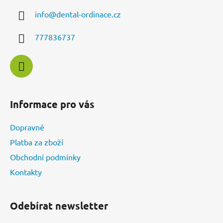
a
c
info
@
dental-ordinace.cz
t
í
í
p
777836737
r
v
k
y
v
ý
Informace pro vás
p
i
Dopravné
s
u
Platba za zboží
Obchodní podmínky
Kontakty
Odebírat newsletter