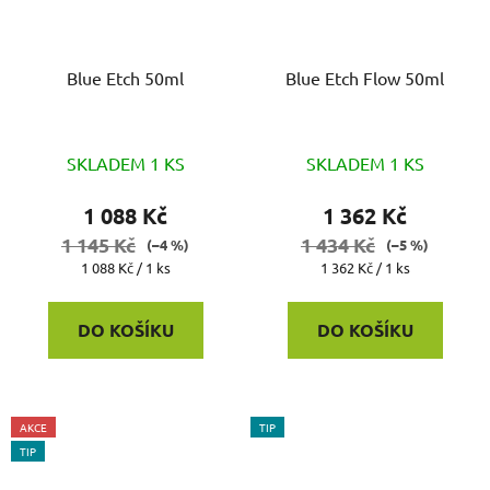
Blue Etch 50ml
Blue Etch Flow 50ml
SKLADEM 1 KS
SKLADEM 1 KS
1 088 Kč
1 362 Kč
1 145 Kč
1 434 Kč
(–4 %)
(–5 %)
Měrná
Měrná
1 088 Kč / 1 ks
1 362 Kč / 1 ks
cena:
cena:
DO KOŠÍKU
DO KOŠÍKU
AKCE
TIP
TIP