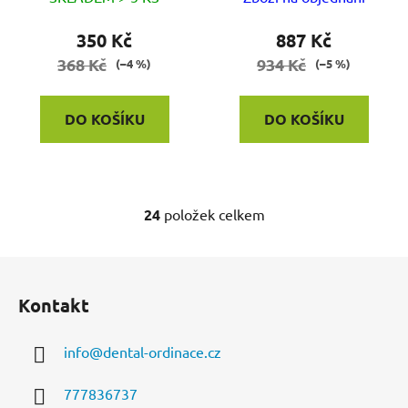
350 Kč
887 Kč
368 Kč
934 Kč
(–4 %)
(–5 %)
DO KOŠÍKU
DO KOŠÍKU
24
položek celkem
O
v
l
Z
á
á
d
Kontakt
p
a
a
c
info
@
dental-ordinace.cz
t
í
í
p
777836737
r