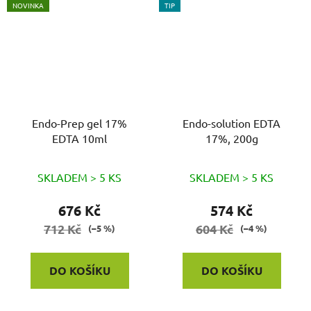
NOVINKA
TIP
Endo-Prep gel 17%
Endo-solution EDTA
EDTA 10ml
17%, 200g
SKLADEM > 5 KS
SKLADEM > 5 KS
676 Kč
574 Kč
712 Kč
604 Kč
(–5 %)
(–4 %)
DO KOŠÍKU
DO KOŠÍKU