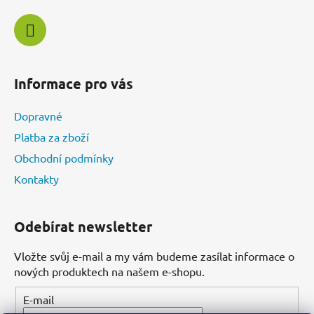
v
k
y
v
ý
Informace pro vás
p
i
Dopravné
s
u
Platba za zboží
Obchodní podmínky
Kontakty
Odebírat newsletter
Vložte svůj e-mail a my vám budeme zasílat informace o
nových produktech na našem e-shopu.
E-mail