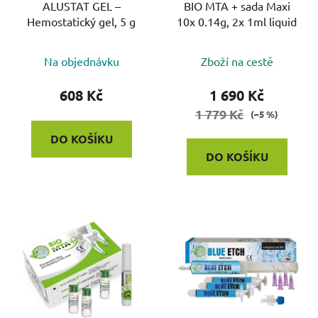
o
ALUSTAT GEL –
BIO MTA + sada Maxi
u
Hemostatický gel, 5 g
10x 0.14g, 2x 1ml liquid
d
k
u
t
k
Na objednávku
Zboží na cestě
ů
t
608 Kč
1 690 Kč
ů
1 779 Kč
(–5 %)
DO KOŠÍKU
DO KOŠÍKU