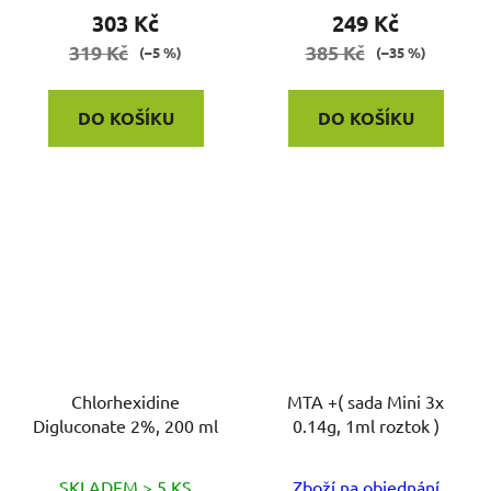
303 Kč
249 Kč
319 Kč
385 Kč
(–5 %)
(–35 %)
DO KOŠÍKU
DO KOŠÍKU
Chlorhexidine
MTA +( sada Mini 3x
Digluconate 2%, 200 ml
0.14g, 1ml roztok )
SKLADEM > 5 KS
Zboží na objednání