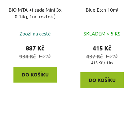
BIO MTA +( sada Mini 3x
Blue Etch 10ml
0.14g, 1ml roztok )
Zboží na cestě
SKLADEM > 5 KS
887 Kč
415 Kč
934 Kč
437 Kč
(–5 %)
(–5 %)
Měrná
415 Kč / 1 ks
cena:
DO KOŠÍKU
DO KOŠÍKU