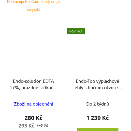
Nahrazuje FileCare, který se již
nevyrábí.
NOVINKA
Endo-solution EDTA
Endo-Top výplachové
17%, prázdné stříkačky
jehly s bočním otvorem
20 x 5 ml
100ks
Zboží na objednání
Do 2 týdnů
280 Kč
1 230 Kč
295 Kč
(–5 %)