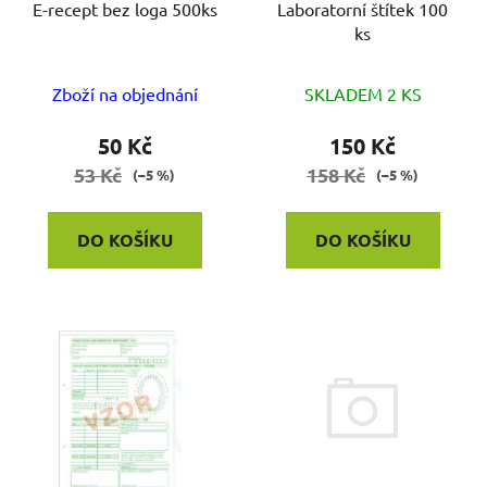
o
E-recept bez loga 500ks
Laboratorní štítek 100
u
ks
d
k
u
t
k
Zboží na objednání
SKLADEM 2 KS
ů
t
50 Kč
150 Kč
ů
53 Kč
158 Kč
(–5 %)
(–5 %)
DO KOŠÍKU
DO KOŠÍKU