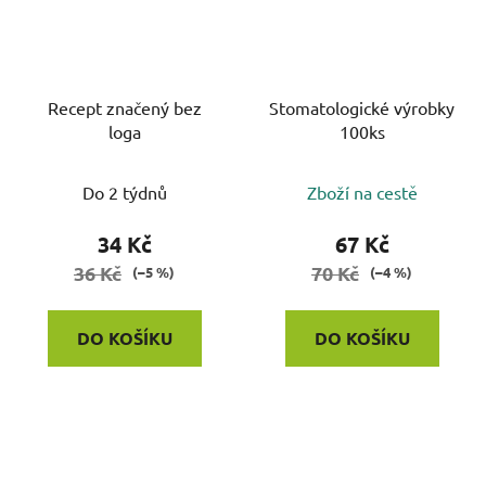
Recept značený bez
Stomatologické výrobky
loga
100ks
Do 2 týdnů
Zboží na cestě
34 Kč
67 Kč
36 Kč
70 Kč
(–5 %)
(–4 %)
DO KOŠÍKU
DO KOŠÍKU