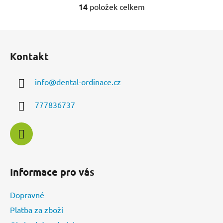
14
položek celkem
O
v
l
Z
á
á
d
Kontakt
p
a
a
c
info
@
dental-ordinace.cz
t
í
í
p
777836737
r
v
k
y
v
ý
Informace pro vás
p
i
Dopravné
s
u
Platba za zboží