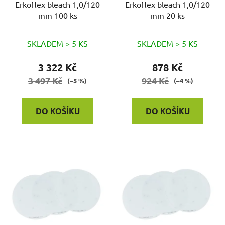
o
Erkoflex bleach 1,0/120
Erkoflex bleach 1,0/120
u
mm 100 ks
mm 20 ks
d
k
u
t
k
SKLADEM > 5 KS
SKLADEM > 5 KS
ů
t
3 322 Kč
878 Kč
ů
3 497 Kč
924 Kč
(–5 %)
(–4 %)
DO KOŠÍKU
DO KOŠÍKU