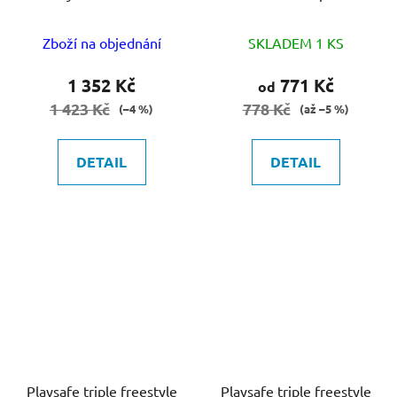
průměr 120 výběr barvy
120 výběr barvy
Zboží na objednání
SKLADEM 1 KS
1 352 Kč
771 Kč
od
1 423 Kč
778 Kč
(–4 %)
(až –5 %)
DETAIL
DETAIL
Playsafe triple freestyle
Playsafe triple freestyle