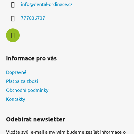
c
info
@
dental-ordinace.cz
t
í
í
p
777836737
r
v
k
y
v
ý
Informace pro vás
p
i
Dopravné
s
u
Platba za zboží
Obchodní podmínky
Kontakty
Odebírat newsletter
Vložte svůj e-mail a my vám budeme zasílat informace o