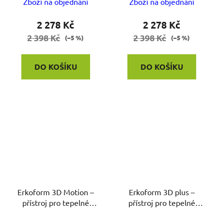
Zboží na objednání
Zboží na objednání
2 278 Kč
2 278 Kč
2 398 Kč
2 398 Kč
(–5 %)
(–5 %)
DO KOŠÍKU
DO KOŠÍKU
Erkoform 3D Motion –
Erkoform 3D plus –
přístroj pro tepelné
přístroj pro tepelné
tavrování fólií
tavrování fólií