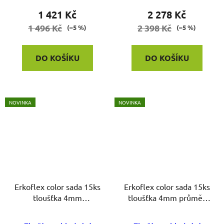
1 421 Kč
2 278 Kč
1 496 Kč
2 398 Kč
(–5 %)
(–5 %)
DO KOŠÍKU
DO KOŠÍKU
NOVINKA
NOVINKA
Erkoflex color sada 15ks
Erkoflex color sada 15ks
tloušťka 4mm
tloušťka 4mm průměr
125x125mm
120mm