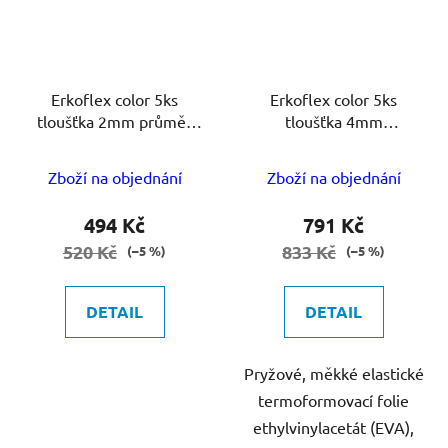
Erkoflex color 5ks
Erkoflex color 5ks
tloušťka 2mm průměr
tloušťka 4mm
125mm
125x125mm
Zboží na objednání
Zboží na objednání
494 Kč
791 Kč
520 Kč
833 Kč
(–5 %)
(–5 %)
DETAIL
DETAIL
Pryžové, měkké elastické
termoformovací folie
ethylvinylacetát (EVA),