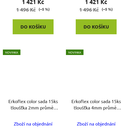
1 421 Kč
1 421 Kč
1 496 Kč
1 496 Kč
(–5 %)
(–5 %)
DO KOŠÍKU
DO KOŠÍKU
NOVINKA
NOVINKA
Erkoflex color sada 15ks
Erkoflex color sada 15ks
tloušťka 2mm průměr
tloušťka 4mm průměr
125mm
125mm
Zboží na objednání
Zboží na objednání