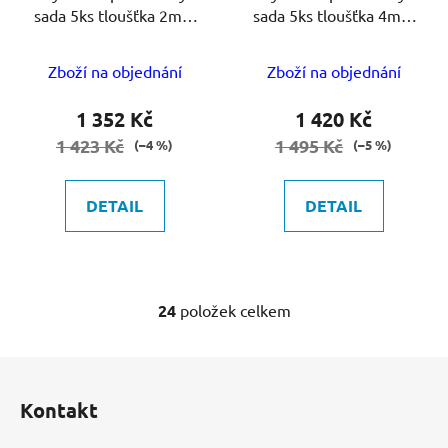
sada 5ks tloušťka 2mm
sada 5ks tloušťka 4mm
průměr 125 výběr barvy
průměr 125 výběr barvy
Zboží na objednání
Zboží na objednání
1 352 Kč
1 420 Kč
1 423 Kč
1 495 Kč
(–4 %)
(–5 %)
DETAIL
DETAIL
24
položek celkem
O
v
l
Z
á
á
d
Kontakt
p
a
a