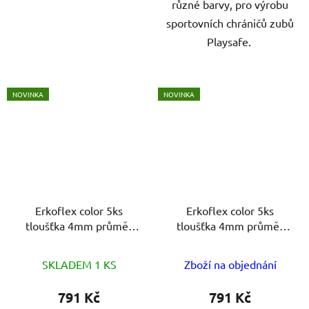
různé barvy, pro výrobu
sportovních chráničů zubů
Playsafe.
NOVINKA
NOVINKA
Erkoflex color 5ks
Erkoflex color 5ks
tloušťka 4mm průměr
tloušťka 4mm průměr
120mm
125mm
SKLADEM 1 KS
Zboží na objednání
791 Kč
791 Kč