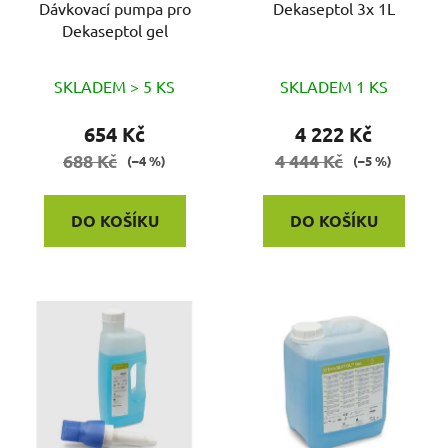
o
Dávkovací pumpa pro
Dekaseptol 3x 1L
u
Dekaseptol gel
d
k
u
t
Průměrné
k
SKLADEM > 5 KS
SKLADEM 1 KS
ů
hodnocení
t
produktu
654 Kč
4 222 Kč
ů
je
688 Kč
4 444 Kč
(–4 %)
(–5 %)
3,0
z
DO KOŠÍKU
DO KOŠÍKU
5
hvězdiček.