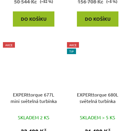
50 544 Kč
156 708 Kč
(–52 %)
(–5 %)
DO KOŠÍKU
DO KOŠÍKU
AKCE
AKCE
TIP
EXPERttorque 677L
EXPERttorque 680L
mini světelná turbínka
světelná turbínka
SKLADEM 2 KS
SKLADEM > 5 KS