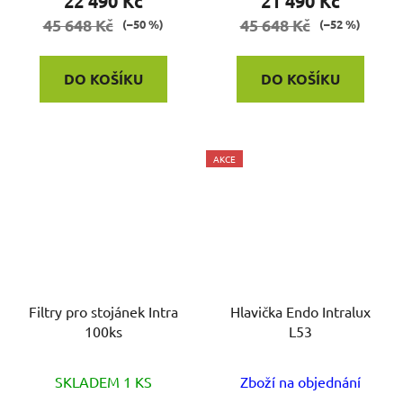
22 490 Kč
21 490 Kč
45 648 Kč
45 648 Kč
(–50 %)
(–52 %)
DO KOŠÍKU
DO KOŠÍKU
AKCE
Filtry pro stojánek Intra
Hlavička Endo Intralux
100ks
L53
SKLADEM 1 KS
Zboží na objednání