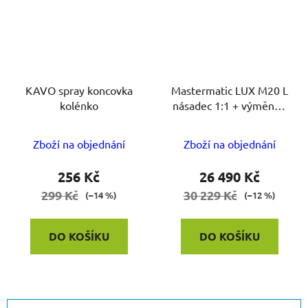
KAVO spray koncovka
Mastermatic LUX M20 L
kolénko
násadec 1:1 + výměnná
hlavička L68
Průměrné
Zboží na objednání
Zboží na objednání
hodnocení
produktu
256 Kč
26 490 Kč
je
299 Kč
30 229 Kč
(–14 %)
(–12 %)
3,0
z
DO KOŠÍKU
DO KOŠÍKU
5
hvězdiček.