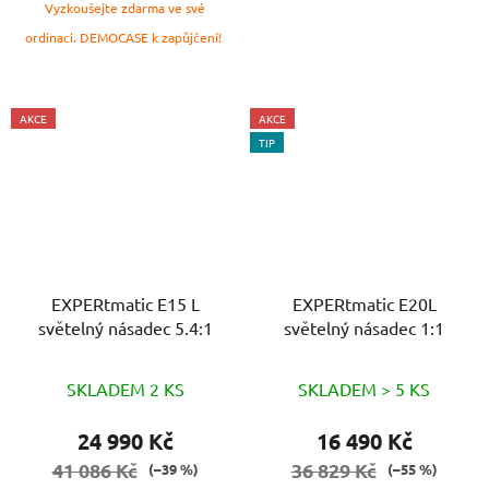
Vyzkoušejte zdarma ve své
ordinaci. DEMOCASE k zapůjčení!
AKCE
AKCE
TIP
EXPERtmatic E15 L
EXPERtmatic E20L
světelný násadec 5.4:1
světelný násadec 1:1
SKLADEM 2 KS
SKLADEM > 5 KS
24 990 Kč
16 490 Kč
41 086 Kč
36 829 Kč
(–39 %)
(–55 %)