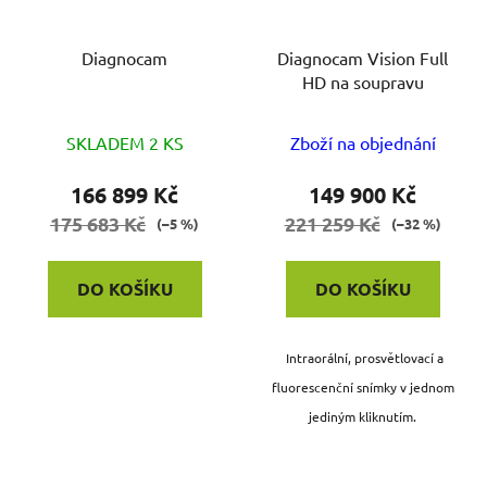
Diagnocam
Diagnocam Vision Full
HD na soupravu
SKLADEM 2 KS
Zboží na objednání
166 899 Kč
149 900 Kč
175 683 Kč
221 259 Kč
(–5 %)
(–32 %)
DO KOŠÍKU
DO KOŠÍKU
Intraorální, prosvětlovací a
fluorescenční snímky v jednom
jediným kliknutím.