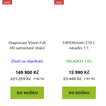
AKCE
AKCE
Diagnocam Vision Full
EXPERtmatic E10 C
HD samostaně stojící
násadec 1:1
Zboží na objednání
SKLADEM 3 KS
149 900 Kč
15 990 Kč
221 259 Kč
23 448 Kč
(–32 %)
(–31 %)
DO KOŠÍKU
DO KOŠÍKU