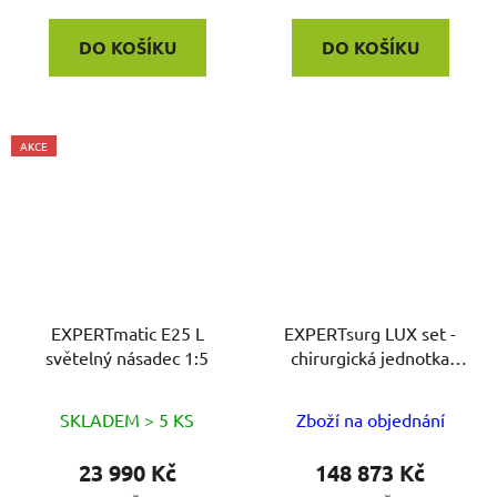
DO KOŠÍKU
DO KOŠÍKU
AKCE
EXPERTmatic E25 L
EXPERTsurg LUX set -
světelný násadec 1:5
chirurgická jednotka
KaVo
SKLADEM > 5 KS
Zboží na objednání
23 990 Kč
148 873 Kč