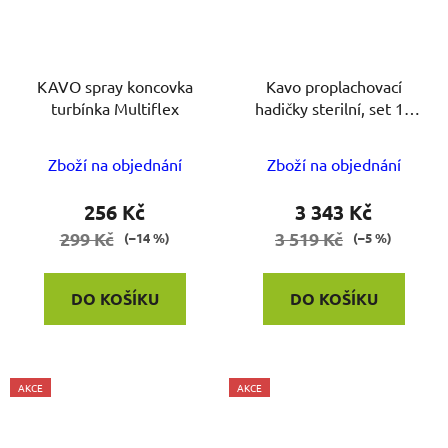
KAVO spray koncovka
Kavo proplachovací
turbínka Multiflex
hadičky sterilní, set 10
ks
Zboží na objednání
Zboží na objednání
256 Kč
3 343 Kč
299 Kč
3 519 Kč
(–14 %)
(–5 %)
DO KOŠÍKU
DO KOŠÍKU
AKCE
AKCE