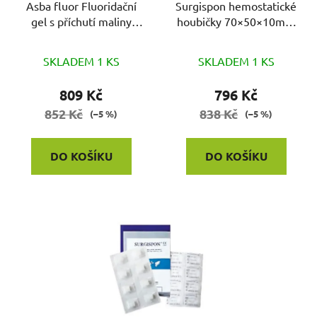
o
Asba fluor Fluoridační
Surgispon hemostatické
u
gel s příchutí maliny
houbičky 70×50×10mm
d
k
475ml
10ks
u
t
k
SKLADEM 1 KS
SKLADEM 1 KS
ů
t
809 Kč
796 Kč
ů
852 Kč
838 Kč
(–5 %)
(–5 %)
DO KOŠÍKU
DO KOŠÍKU