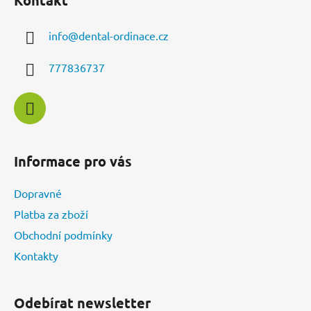
p
a
a
c
info
@
dental-ordinace.cz
t
í
í
p
777836737
r
v
k
y
v
ý
Informace pro vás
p
i
Dopravné
s
u
Platba za zboží
Obchodní podmínky
Kontakty
Odebírat newsletter