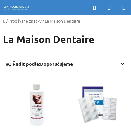
Přejít
Hledat
NÁKUP
na
KOŠÍK
obsah
Domů
/
Prodávané značky
/
La Maison Dentaire
La Maison Dentaire
Ř
Řadit podle:
Doporučujeme
a
z
V
e
ý
n
p
í
i
p
s
r
p
o
r
d