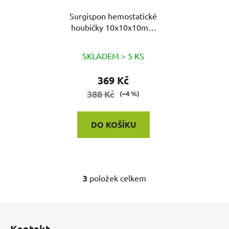
Surgispon hemostatické
houbičky 10x10x10mm
32ks
SKLADEM > 5 KS
369 Kč
388 Kč
(–4 %)
DO KOŠÍKU
3
položek celkem
O
v
l
Z
á
á
d
Kontakt