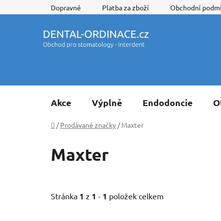
Přejít
Dopravné
Platba za zboží
Obchodní podm
na
obsah
Akce
Výplně
Endodoncie
O
Domů
/
Prodávané značky
/
Maxter
Maxter
Stránka
1
z
1
-
1
položek celkem