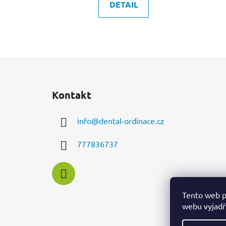
DETAIL
Z
á
Kontakt
p
a
info
@
dental-ordinace.cz
t
í
777836737
Tento web p
webu vyjadřu