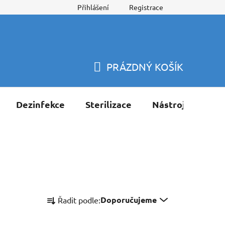
Přihlášení
Registrace
PRÁZDNÝ KOŠÍK
NÁKUPNÍ
KOŠÍK
Dezinfekce
Sterilizace
Nástroje
Pří
Ř
Doporučujeme
Řadit podle:
a
z