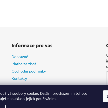
O
v
l
á
d
Informace pro vás
a
c
V
Dopravné
í
i
p
Platba za zboží
r
Obchodní podmínky
v
Kontakty
k
y
v
oužívá soubory cookie. Dalším procházením tohoto
ý
jete souhlas s jejich používáním.
p
i