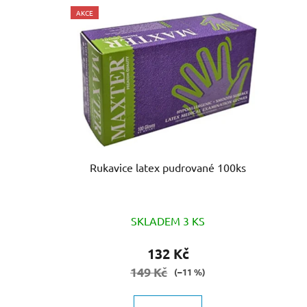
V
AKCE
ý
p
i
s
p
r
o
d
u
Rukavice latex pudrované 100ks
k
t
ů
SKLADEM 3 KS
132 Kč
149 Kč
(–11 %)