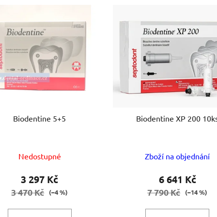
Biodentine 5+5
Biodentine XP 200 10k
Nedostupné
Zboží na objednání
3 297 Kč
6 641 Kč
3 470 Kč
7 790 Kč
(–4 %)
(–14 %)