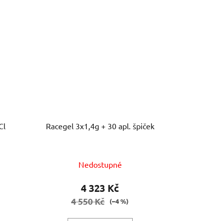
Cl
Racegel 3x1,4g + 30 apl. špiček
Nedostupné
4 323 Kč
4 550 Kč
(–4 %)