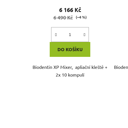
6 166 Kč
6 490 Kč
(–4 %)
DO KOŠÍKU
Biodentin XP Mixer, apliační kleště +
Bioden
2x 10 kompulí