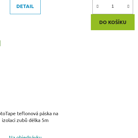
DETAIL
DO KOŠÍKU
toTape teflonová páska na
izolaci zubů délka 5m
Na objednávku