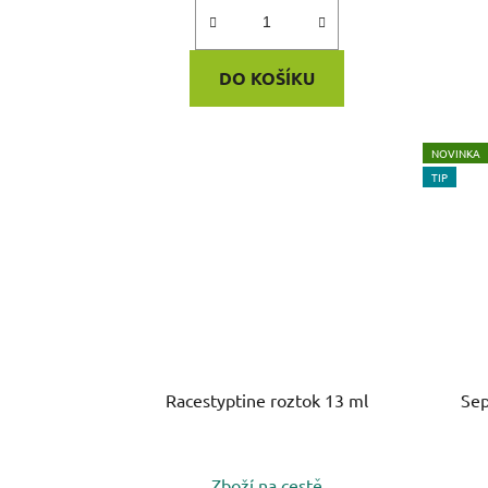
DO KOŠÍKU
NOVINKA
TIP
Racestyptine roztok 13 ml
Sep
Zboží na cestě