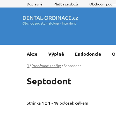
Přejít
Dopravné
Platba za zboží
Obchodní podm
na
obsah
Akce
Výplně
Endodoncie
O
Domů
/
Prodávané značky
/
Septodont
Septodont
Stránka
1
z
1
-
18
položek celkem