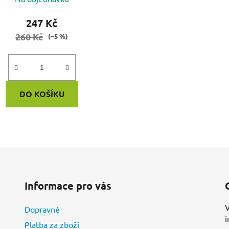
247 Kč
260 Kč
(–5 %)
DO KOŠÍKU
O
v
l
á
d
Informace pro vás
a
c
V
Dopravné
í
i
p
Platba za zboží