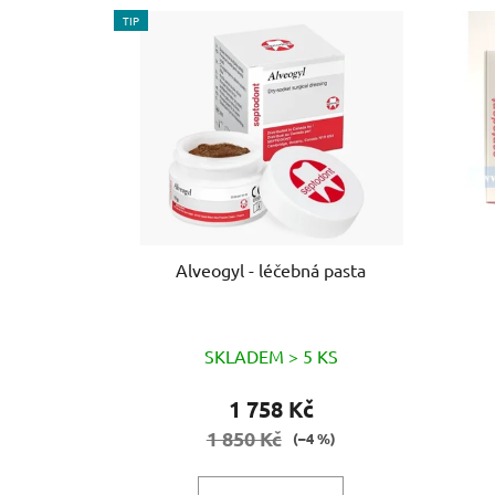
V
TIP
ý
p
i
s
p
r
o
d
u
Alveogyl - léčebná pasta
k
t
ů
SKLADEM > 5 KS
1 758 Kč
1 850 Kč
(–4 %)