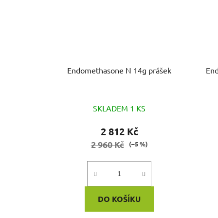
Endomethasone N 14g prášek
SKLADEM 1 KS
2 812 Kč
2 960 Kč
(–5 %)
DO KOŠÍKU