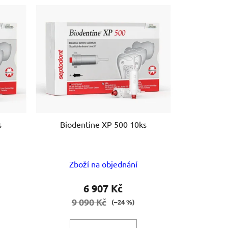
e
n
í
p
r
o
d
u
k
t
s
Biodentine XP 500 10ks
ů
Zboží na objednání
6 907 Kč
9 090 Kč
(–24 %)