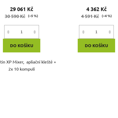
29 061 Kč
4 362 Kč
30 590 Kč
4 591 Kč
(–5 %)
(–4 %)
DO KOŠÍKU
DO KOŠÍKU
tin XP Mixer, apliační kleště +
2x 10 kompulí