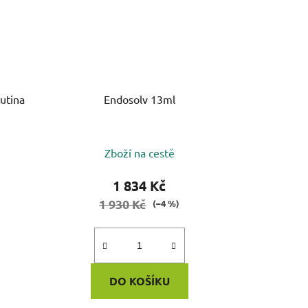
utina
Endosolv 13ml
Zboží na cestě
1 834 Kč
1 930 Kč
(–4 %)
DO KOŠÍKU