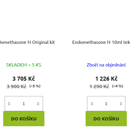
Endomethasone N Original kit
Endomethasone N 10ml tek
SKLADEM > 5 KS
Zboží na objednání
3 705 Kč
1 226 Kč
3 900 Kč
1 290 Kč
(–5 %)
(–4 %)
DO KOŠÍKU
DO KOŠÍKU