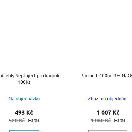
ní jehly Septoject pro karpule
Parcan L 400ml 3% NaO
100Ks
Na objednávku
Zboží na objednání
493 Kč
1 007 Kč
520 Kč
1 060 Kč
(–5 %)
(–5 %)