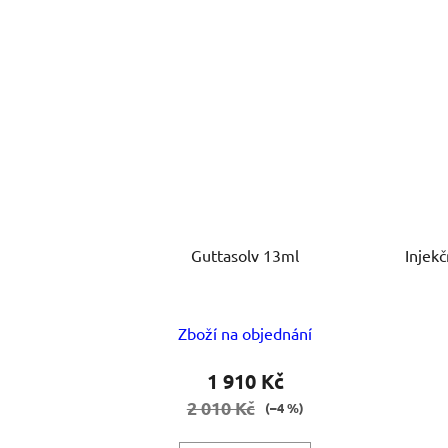
Guttasolv 13ml
Injekč
Zboží na objednání
1 910 Kč
2 010 Kč
(–4 %)