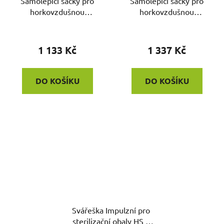
Samolepicí sáčky pro
Samolepicí sáčky pro
horkovzdušnou
horkovzdušnou
sterilizaci 50x250mm
sterilizaci 75x250mm
200ks
200ks
1 133 Kč
1 337 Kč
DO KOŠÍKU
DO KOŠÍKU
Svářeška Impulzní pro
sterilizační obaly HS a