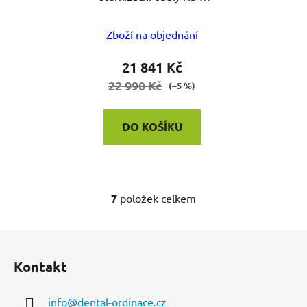
PS
Zboží na objednání
21 841 Kč
22 990 Kč
(–5 %)
DO KOŠÍKU
7
položek celkem
O
v
l
Z
á
á
d
Kontakt
p
a
a
c
info
@
dental-ordinace.cz