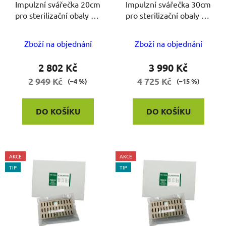
o
Impulzní svářečka 20cm
Impulzní svářečka 30cm
u
pro sterilizační obaly HS
pro sterilizační obaly HS
d
k
a PS
a PS
u
t
k
Zboží na objednání
Zboží na objednání
ů
t
2 802 Kč
3 990 Kč
ů
2 949 Kč
4 725 Kč
(–4 %)
(–15 %)
DO KOŠÍKU
DO KOŠÍKU
AKCE
AKCE
TIP
TIP