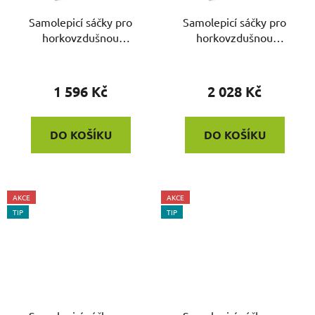
Samolepicí sáčky pro
Samolepicí sáčky pro
horkovzdušnou
horkovzdušnou
sterilizaci 100x250mm
sterilizaci 170x250mm
200ks
200ks
1 596 Kč
2 028 Kč
DO KOŠÍKU
DO KOŠÍKU
AKCE
AKCE
TIP
TIP