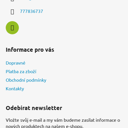
t
í
í
p
777836737
r
v
k
y
v
ý
Informace pro vás
p
i
Dopravné
s
u
Platba za zboží
Obchodní podmínky
Kontakty
Odebírat newsletter
Vložte svůj e-mail a my vám budeme zasílat informace o
nových produktech na našem e-shopu.