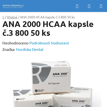
Přejít
Hledat
NÁKUP
na
KOŠÍK
obsah
Domů
/
Výplně
/
ANA 2000 HCAA kapsle č.3 800 50 ks
ANA 2000 HCAA kapsle
č.3 800 50 ks
Průměrné
Neohodnoceno
Podrobnosti hodnocení
hodnocení
Značka:
Nordiska Dental
produktu
je
0,0
z
5
hvězdiček.