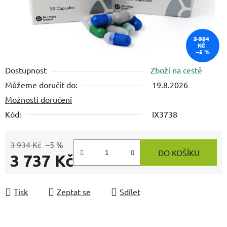
3 934
KČ
–5 %
Dostupnost
Zboží na cestě
Můžeme doručit do:
19.8.2026
Možnosti doručení
Kód:
IX3738
3 934 Kč
–5 %
DO KOŠÍKU
3 737 Kč
Měrná cena:
Tisk
Zeptat se
Sdílet