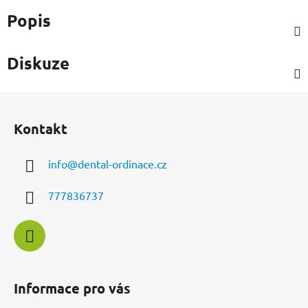
Popis
Diskuze
Z
á
Kontakt
p
a
info
@
dental-ordinace.cz
t
í
777836737
Informace pro vás