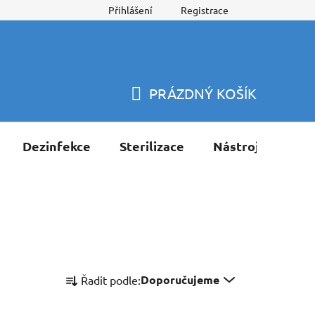
Přihlášení
Registrace
PRÁZDNÝ KOŠÍK
NÁKUPNÍ
KOŠÍK
Dezinfekce
Sterilizace
Nástroje
Pří
Ř
Doporučujeme
Řadit podle:
a
z