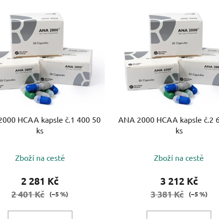
0 HCAA kapsle č.1 400 50
ANA 2000 HCAA kapsle č.2 
ks
ks
Zboží na cestě
Zboží na cestě
2 281 Kč
3 212 Kč
2 401 Kč
3 381 Kč
(–5 %)
(–5 %)