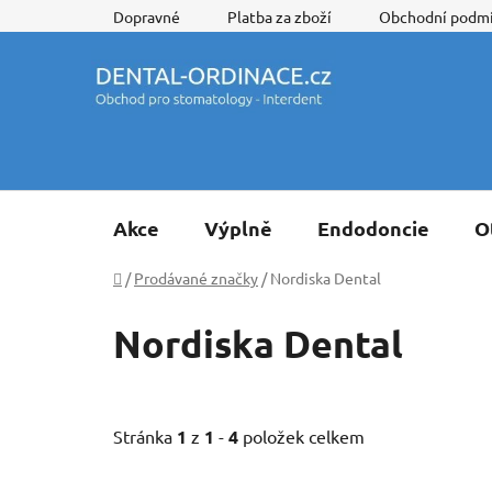
Přejít
Dopravné
Platba za zboží
Obchodní podm
na
obsah
Akce
Výplně
Endodoncie
O
Domů
/
Prodávané značky
/
Nordiska Dental
Nordiska Dental
Stránka
1
z
1
-
4
položek celkem