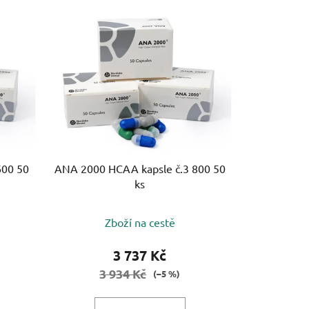
e
n
í
p
r
o
d
u
k
t
600 50
ANA 2000 HCAA kapsle č.3 800 50
ks
ů
Zboží na cestě
3 737 Kč
3 934 Kč
(–5 %)