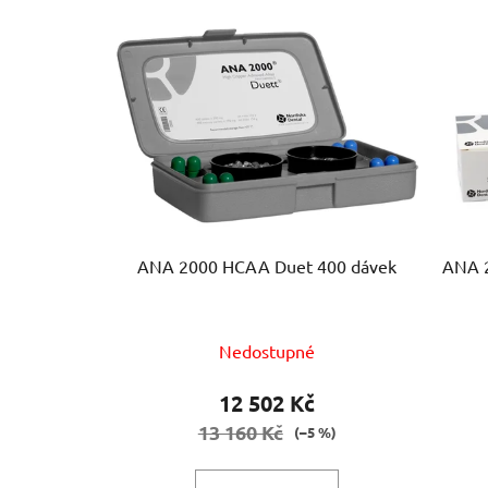
V
ý
p
i
s
p
r
o
d
u
ANA 2000 HCAA Duet 400 dávek
ANA 200
k
t
ů
Nedostupné
12 502 Kč
13 160 Kč
(–5 %)