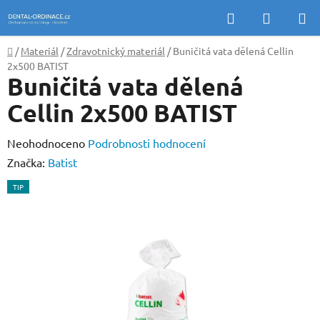
Přejít
Hledat
NÁKUP
na
KOŠÍK
obsah
Domů
/
Materiál
/
Zdravotnický materiál
/
Buničitá vata dělená Cellin
2x500 BATIST
Buničitá vata dělená
Cellin 2x500 BATIST
Průměrné
Neohodnoceno
Podrobnosti hodnocení
hodnocení
Značka:
Batist
produktu
TIP
je
0,0
z
5
hvězdiček.