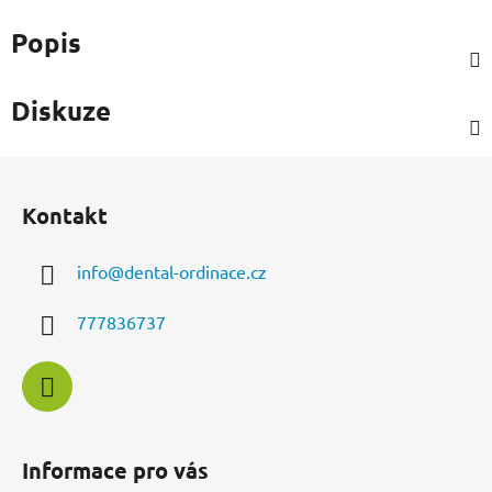
Popis
Diskuze
Z
á
Kontakt
p
a
info
@
dental-ordinace.cz
t
í
777836737
Informace pro vás