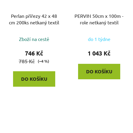
Perlan přířezy 42 x 48
PERVIN 50cm x 100m -
cm 200ks netkaný textil
role netkaný textil
Zboží na cestě
do 1 týdne
746 Kč
1 043 Kč
785 Kč
(–4 %)
DO KOŠÍKU
DO KOŠÍKU