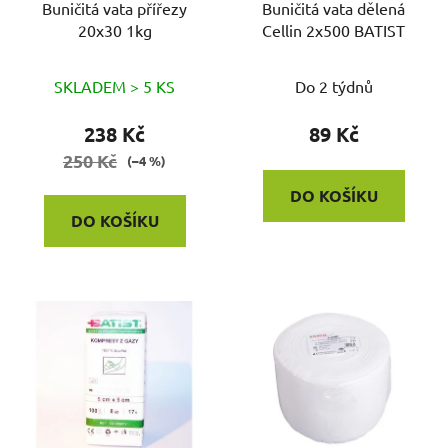
o
Buničitá vata přířezy
Buničitá vata dělená
u
20x30 1kg
Cellin 2x500 BATIST
d
k
u
t
k
SKLADEM > 5 KS
Do 2 týdnů
ů
t
238 Kč
89 Kč
ů
250 Kč
(–4 %)
DO KOŠÍKU
DO KOŠÍKU