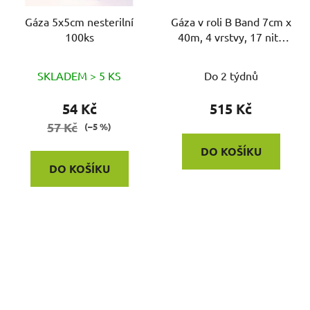
Gáza 5x5cm nesterilní
Gáza v roli B Band 7cm x
100ks
40m, 4 vrstvy, 17 nití
cm2
SKLADEM > 5 KS
Do 2 týdnů
54 Kč
515 Kč
57 Kč
(–5 %)
DO KOŠÍKU
DO KOŠÍKU