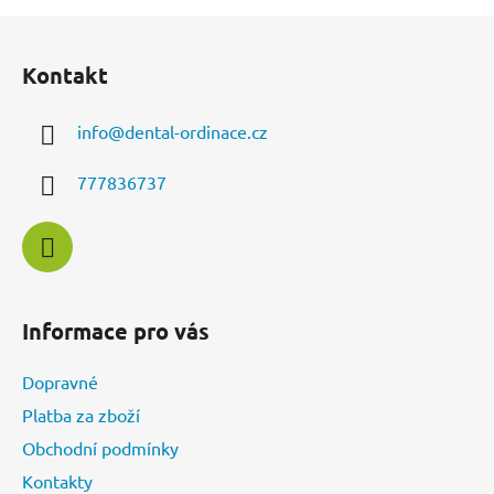
l
Z
á
á
d
Kontakt
p
a
a
c
info
@
dental-ordinace.cz
t
í
í
p
777836737
r
v
k
y
v
ý
Informace pro vás
p
i
Dopravné
s
u
Platba za zboží
Obchodní podmínky
Kontakty