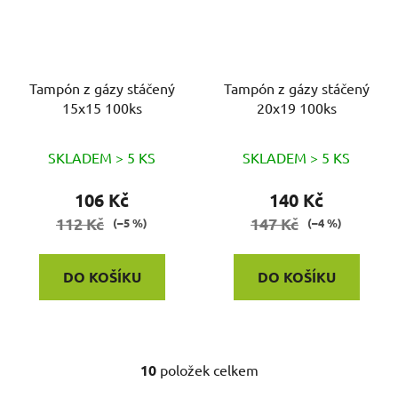
Tampón z gázy stáčený
Tampón z gázy stáčený
15x15 100ks
20x19 100ks
SKLADEM > 5 KS
SKLADEM > 5 KS
106 Kč
140 Kč
112 Kč
147 Kč
(–5 %)
(–4 %)
DO KOŠÍKU
DO KOŠÍKU
10
položek celkem
O
v