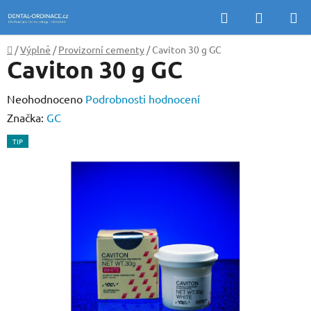
Přejít
Hledat
NÁKUP
na
KOŠÍK
obsah
Domů
/
Výplně
/
Provizorní cementy
/
Caviton 30 g GC
Caviton 30 g GC
Průměrné
Neohodnoceno
Podrobnosti hodnocení
hodnocení
Značka:
GC
produktu
TIP
je
0,0
z
5
hvězdiček.