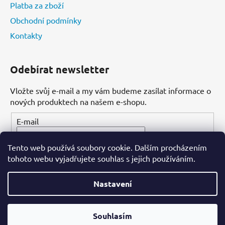
Platba za zboží
Obchodní podmínky
Kontakty
Odebírat newsletter
Vložte svůj e-mail a my vám budeme zasílat informace o
nových produktech na našem e-shopu.
E-mail
Tento web používá soubory cookie. Dalším procházením
PŘIHLÁSIT SE
tohoto webu vyjadřujete souhlas s jejich používáním.
Nastavení
Vytvořil Shoptet
Souhlasím
Copyright 2026
Dental-ordinace.cz
. Všechna práva