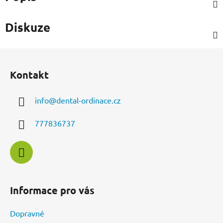
Diskuze
Z
á
Kontakt
p
a
info
@
dental-ordinace.cz
t
í
777836737
Informace pro vás
Dopravné