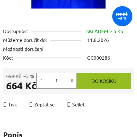
699 KČ
–5 %
Dostupnost
SKLADEM > 5 KS
Můžeme doručit do:
11.8.2026
Možnosti doručení
Kód:
GC000286
699 Kč
–5 %
DO KOŠÍKU
664 Kč
Měrná cena:
Tisk
Zeptat se
Sdílet
Popis