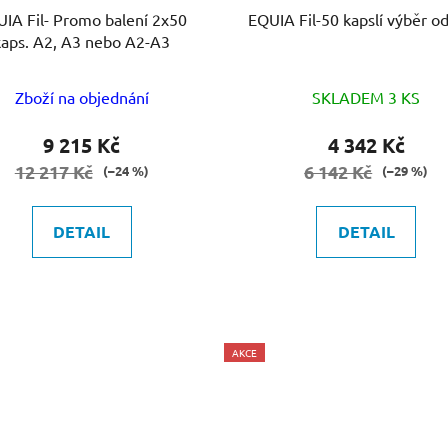
omo balení 2x50
EQUIA Fil-50 kapslí výběr 
kaps. A2, A3 nebo A2-A3
Zboží na objednání
SKLADEM 3 KS
9 215 Kč
4 342 Kč
12 217 Kč
6 142 Kč
(–24 %)
(–29 %)
DETAIL
DETAIL
AKCE