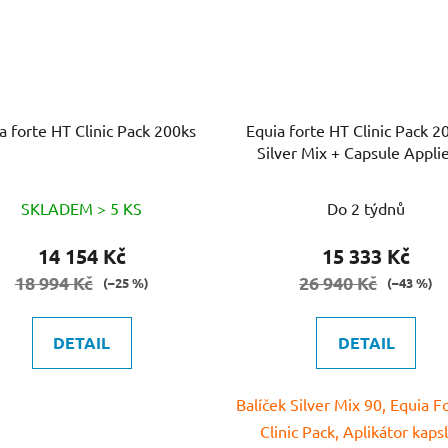
a forte HT Clinic Pack 200ks
Equia forte HT Clinic Pack 2
Silver Mix + Capsule Appli
SKLADEM > 5 KS
Do 2 týdnů
14 154 Kč
15 333 Kč
18 994 Kč
26 940 Kč
(–25 %)
(–43 %)
DETAIL
DETAIL
Balíček Silver Mix 90, Equia F
Clinic Pack, Aplikátor kapslí 