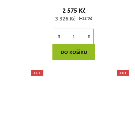
2 575 Kč
3 326 Kč
(–22 %)
DO KOŠÍKU
AKCE
AKCE