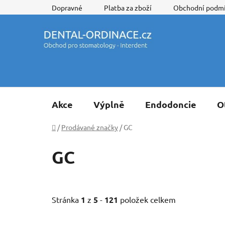
Přejít
Dopravné
Platba za zboží
Obchodní podm
na
obsah
Akce
Výplně
Endodoncie
O
Domů
/
Prodávané značky
/
GC
GC
Stránka
1
z
5
-
121
položek celkem