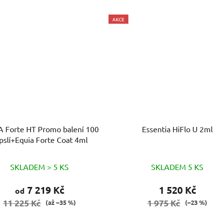
AKCE
 Forte HT Promo balení 100
Essentia HiFlo U 2ml
pslí+Equia Forte Coat 4ml
SKLADEM > 5 KS
SKLADEM 5 KS
7 219 Kč
1 520 Kč
od
11 225 Kč
1 975 Kč
(až –35 %)
(–23 %)