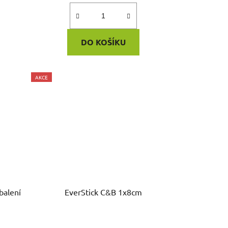
DO KOŠÍKU
AKCE
EverStick C&B 1x8cm