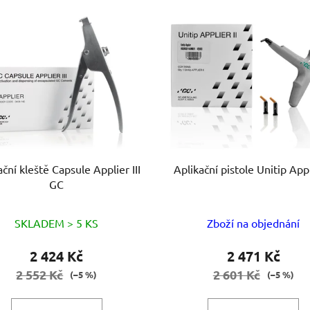
ační kleště Capsule Applier III
Aplikační pistole Unitip
GC
SKLADEM > 5 KS
Zboží na objednání
2 424 Kč
2 471 Kč
2 552 Kč
2 601 Kč
(–5 %)
(–5 %)