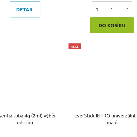
DETAIL
DO KOŠÍKU
AKCE
sentia tuba 4g (2ml) výběr
EverStick INTRO univerzální balení
odstínu
malé