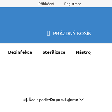
Přihlášení
Registrace
PRÁZDNÝ KOŠÍK
NÁKUPNÍ
KOŠÍK
Dezinfekce
Sterilizace
Nástroje
Pří
Ř
Doporučujeme
Řadit podle:
a
z