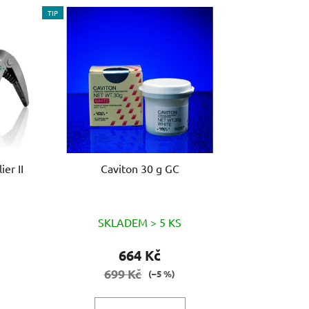
e
TIP
n
í
p
r
o
d
u
k
t
 Applier II
Caviton 30 g GC
ů
SKLADEM > 5 KS
664 Kč
699 Kč
(–5 %)