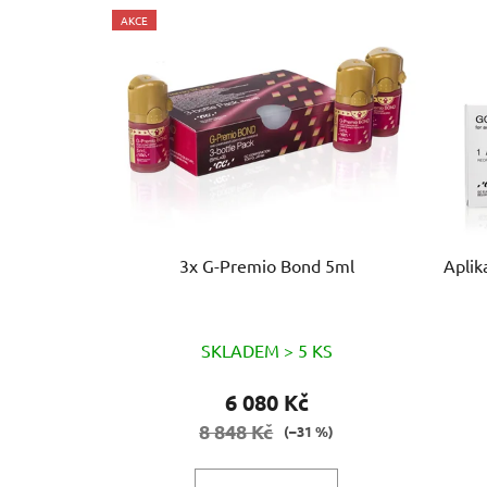
V
AKCE
ý
p
i
s
p
r
o
d
u
3x G-Premio Bond 5ml
Aplik
k
t
ů
SKLADEM > 5 KS
6 080 Kč
8 848 Kč
(–31 %)