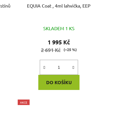
odstínů
EQUIA Coat , 4ml lahvička, EEP
SKLADEM 1 KS
1 995 Kč
2 691 Kč
(–25 %)
DO KOŠÍKU
AKCE