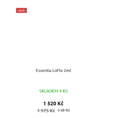
AKCE
Essentia LoFlo 2ml
SKLADEM 4 KS
1 520 Kč
1 975 Kč
(–23 %)