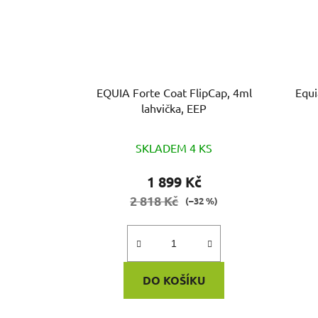
EQUIA Forte Coat FlipCap, 4ml
Equi
lahvička, EEP
SKLADEM 4 KS
1 899 Kč
2 818 Kč
(–32 %)
DO KOŠÍKU