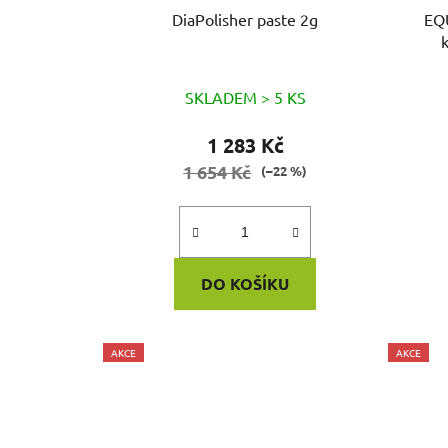
DiaPolisher paste 2g
EQUIA Fil- Pr
SKLADEM > 5 KS
1 283 Kč
1 654 Kč
(–22 %)
DO KOŠÍKU
AKCE
AKCE