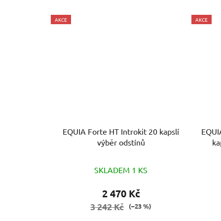
AKCE
AKCE
EQUIA Forte HT Introkit 20 kapslí
EQUIA
výběr odstínů
ka
SKLADEM 1 KS
2 470 Kč
3 242 Kč
(–23 %)