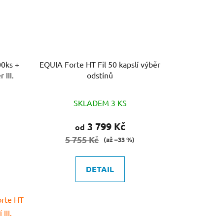
00ks +
EQUIA Forte HT Fil 50 kapslí výběr
er III.
odstínů
Průměrné
SKLADEM 3 KS
hodnocení
produktu
3 799 Kč
od
je
5 755 Kč
(až –33 %)
3,4
z
DETAIL
5
hvězdiček.
orte HT
III.