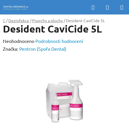
Přejít
Hledat
NÁKUP
na
KOŠÍK
obsah
Domů
/
Dezinfekce
/
Povrchy a plochy
/
Desident CaviCide 5L
Desident CaviCide 5L
Průměrné
Neohodnoceno
Podrobnosti hodnocení
hodnocení
Značka:
Pentron (Spofa Dental)
produktu
je
0,0
z
5
hvězdiček.