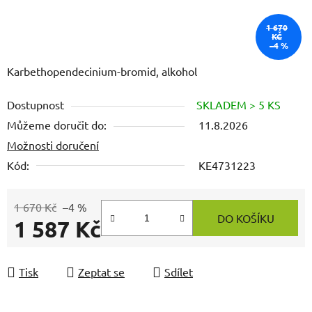
1 670
KČ
–4 %
Karbethopendecinium-bromid, alkohol
Dostupnost
SKLADEM > 5 KS
Můžeme doručit do:
11.8.2026
Možnosti doručení
Kód:
KE4731223
1 670 Kč
–4 %
DO KOŠÍKU
1 587 Kč
Měrná cena:
Tisk
Zeptat se
Sdílet