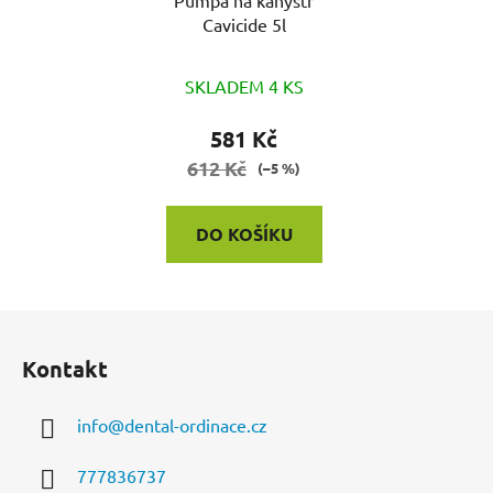
Pumpa na kanystr
Cavicide 5l
SKLADEM 4 KS
581 Kč
612 Kč
(–5 %)
DO KOŠÍKU
Z
á
Kontakt
p
a
info
@
dental-ordinace.cz
t
í
777836737