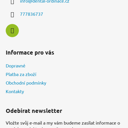
info
@
dental-ordinace.cz
t
í
777836737
Informace pro vás
Dopravné
Platba za zboží
Obchodní podmínky
Kontakty
Odebírat newsletter
Vložte svůj e-mail a my vám budeme zasílat informace o