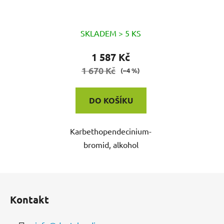
SKLADEM > 5 KS
1 587 Kč
1 670 Kč
(–4 %)
DO KOŠÍKU
Karbethopendecinium-
bromid, alkohol
Z
á
Kontakt
p
a