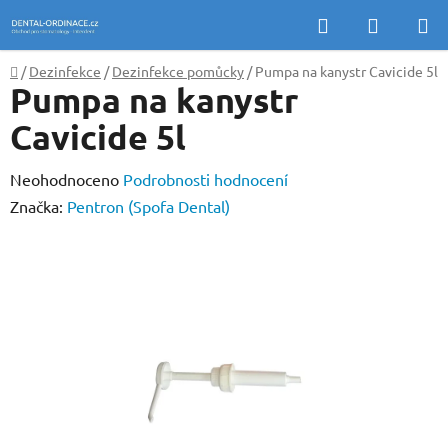
Přejít
Hledat
NÁKUP
na
KOŠÍK
obsah
Domů
/
Dezinfekce
/
Dezinfekce pomůcky
/
Pumpa na kanystr Cavicide 5l
Pumpa na kanystr
Cavicide 5l
Průměrné
Neohodnoceno
Podrobnosti hodnocení
hodnocení
Značka:
Pentron (Spofa Dental)
produktu
je
0,0
z
5
hvězdiček.