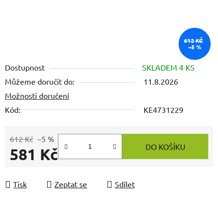
612 KČ
–5 %
Dostupnost
SKLADEM 4 KS
Můžeme doručit do:
11.8.2026
Možnosti doručení
Kód:
KE4731229
612 Kč
–5 %
DO KOŠÍKU
581 Kč
Měrná cena:
Tisk
Zeptat se
Sdílet