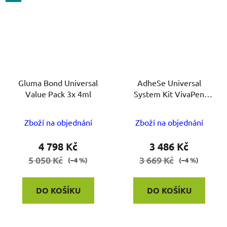
Gluma Bond Universal
AdheSe Universal
Value Pack 3x 4ml
System Kit VivaPen
2ml,Brush cannilas
100ks
Zboží na objednání
Zboží na objednání
4 798 Kč
3 486 Kč
5 050 Kč
3 669 Kč
(–4 %)
(–4 %)
DO KOŠÍKU
DO KOŠÍKU