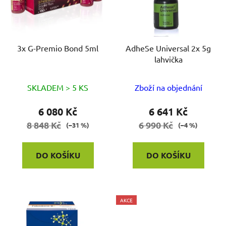
3x G-Premio Bond 5ml
AdheSe Universal 2x 5g
lahvička
SKLADEM > 5 KS
Zboží na objednání
6 080 Kč
6 641 Kč
8 848 Kč
6 990 Kč
(–31 %)
(–4 %)
DO KOŠÍKU
DO KOŠÍKU
AKCE