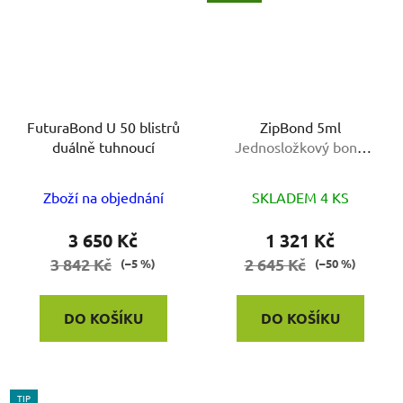
FuturaBond U 50 blistrů
ZipBond 5ml
duálně tuhnoucí
Jednosložkový bond
uvolňující fluoridy pro
všechny techniky leptání
Zboží na objednání
SKLADEM 4 KS
3 650 Kč
1 321 Kč
3 842 Kč
2 645 Kč
(–5 %)
(–50 %)
DO KOŠÍKU
DO KOŠÍKU
TIP