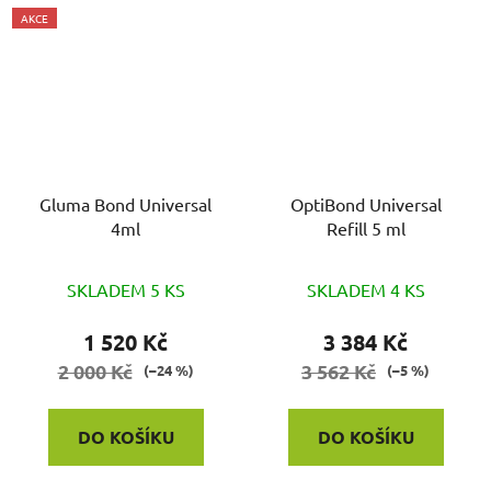
AKCE
Gluma Bond Universal
OptiBond Universal
4ml
Refill 5 ml
Průměrné
SKLADEM 5 KS
SKLADEM 4 KS
hodnocení
produktu
1 520 Kč
3 384 Kč
je
2 000 Kč
3 562 Kč
(–24 %)
(–5 %)
4,0
z
DO KOŠÍKU
DO KOŠÍKU
5
hvězdiček.