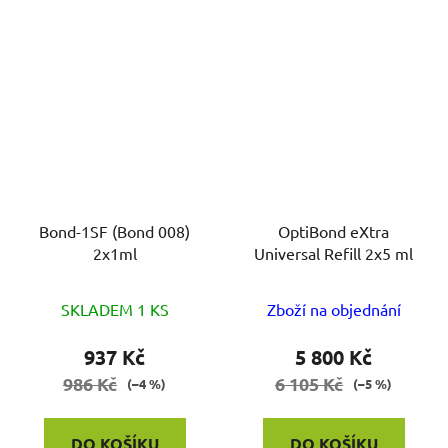
Bond-1SF (Bond 008)
OptiBond eXtra
2x1ml
Universal Refill 2x5 ml
SKLADEM 1 KS
Zboží na objednání
937 Kč
5 800 Kč
986 Kč
6 105 Kč
(–4 %)
(–5 %)
DO KOŠÍKU
DO KOŠÍKU