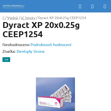
Přejít
Hledat
NÁKUP
na
KOŠÍK
obsah
Domů
/
Výplně
/
LC hmoty
/
Dyract XP 20x0.25g CEEP1254
Dyract XP 20x0.25g
CEEP1254
Průměrné
Neohodnoceno
Podrobnosti hodnocení
hodnocení
Značka:
Dentsply Sirona
produktu
TIP
je
0,0
z
5
hvězdiček.