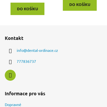
DO KOŠÍKU
DO KOŠÍKU
Z
á
Kontakt
p
a
info
@
dental-ordinace.cz
t
í
777836737
Informace pro vás
Dopravné