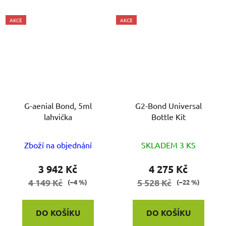
AKCE
AKCE
G-aenial Bond, 5ml
G2-Bond Universal
lahvička
Bottle Kit
Zboží na objednání
SKLADEM 3 KS
3 942 Kč
4 275 Kč
4 149 Kč
5 528 Kč
(–4 %)
(–22 %)
DO KOŠÍKU
DO KOŠÍKU