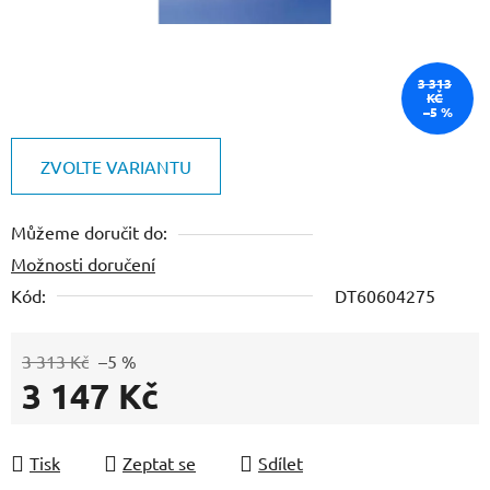
3 313
KČ
–5 %
ZVOLTE VARIANTU
Můžeme doručit do:
Možnosti doručení
Kód:
DT60604275
3 313 Kč
–5 %
3 147 Kč
Měrná cena:
Tisk
Zeptat se
Sdílet