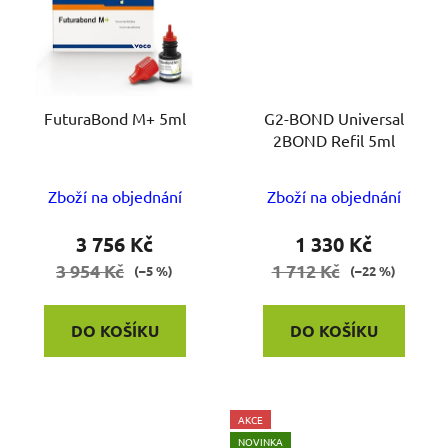
FuturaBond M+ 5ml
G2-BOND Universal
2BOND Refil 5ml
Zboží na objednání
Zboží na objednání
3 756 Kč
1 330 Kč
3 954 Kč
1 712 Kč
(–5 %)
(–22 %)
DO KOŠÍKU
DO KOŠÍKU
AKCE
NOVINKA