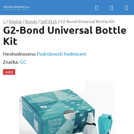
Přejít
Hledat
NÁKUP
na
KOŠÍK
obsah
Domů
/
Výplně
/
Bondy
/
Self Etch
/
G2-Bond Universal Bottle Kit
G2-Bond Universal Bottle
Kit
Průměrné
Neohodnoceno
Podrobnosti hodnocení
hodnocení
Značka:
GC
produktu
AKCE
je
0,0
z
5
hvězdiček.