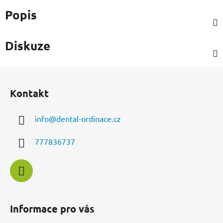
Popis
Diskuze
Z
á
Kontakt
p
a
info
@
dental-ordinace.cz
t
í
777836737
Informace pro vás