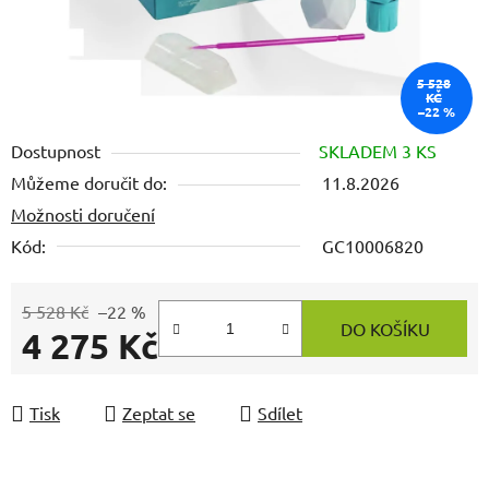
5 528
KČ
–22 %
Dostupnost
SKLADEM 3 KS
Můžeme doručit do:
11.8.2026
Možnosti doručení
Kód:
GC10006820
5 528 Kč
–22 %
DO KOŠÍKU
4 275 Kč
Měrná cena:
Tisk
Zeptat se
Sdílet