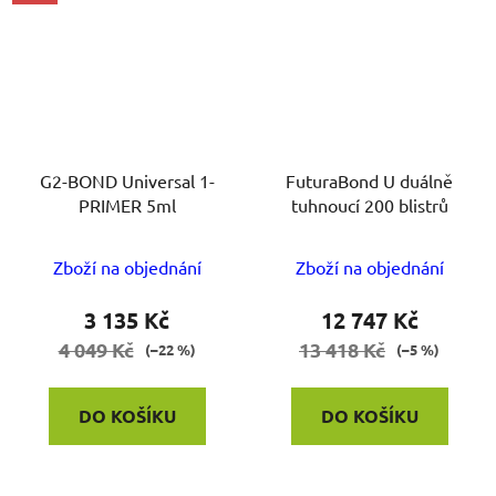
G2-BOND Universal 1-
FuturaBond U duálně
PRIMER 5ml
tuhnoucí 200 blistrů
Zboží na objednání
Zboží na objednání
3 135 Kč
12 747 Kč
4 049 Kč
13 418 Kč
(–22 %)
(–5 %)
DO KOŠÍKU
DO KOŠÍKU