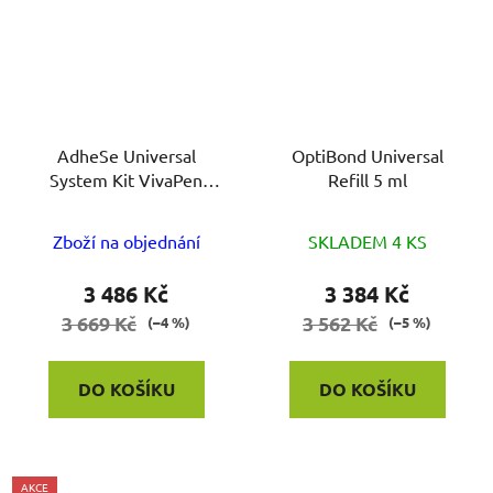
AdheSe Universal
OptiBond Universal
System Kit VivaPen
Refill 5 ml
2ml,Brush cannilas
Průměrné
100ks
Zboží na objednání
SKLADEM 4 KS
hodnocení
produktu
3 486 Kč
3 384 Kč
je
3 669 Kč
3 562 Kč
(–4 %)
(–5 %)
4,0
z
DO KOŠÍKU
DO KOŠÍKU
5
hvězdiček.
AKCE