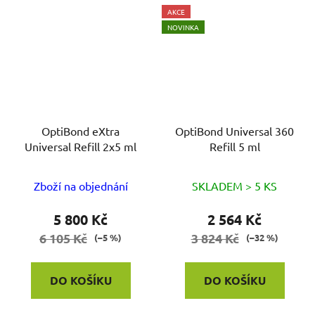
AKCE
NOVINKA
OptiBond eXtra
OptiBond Universal 360
Universal Refill 2x5 ml
Refill 5 ml
Zboží na objednání
SKLADEM > 5 KS
5 800 Kč
2 564 Kč
6 105 Kč
3 824 Kč
(–5 %)
(–32 %)
DO KOŠÍKU
DO KOŠÍKU