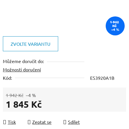
1 942
KČ
–4 %
ZVOLTE VARIANTU
Můžeme doručit do:
Možnosti doručení
Kód:
ES3920A1B
1 942 Kč
–4 %
1 845 Kč
Měrná cena:
Tisk
Zeptat se
Sdílet