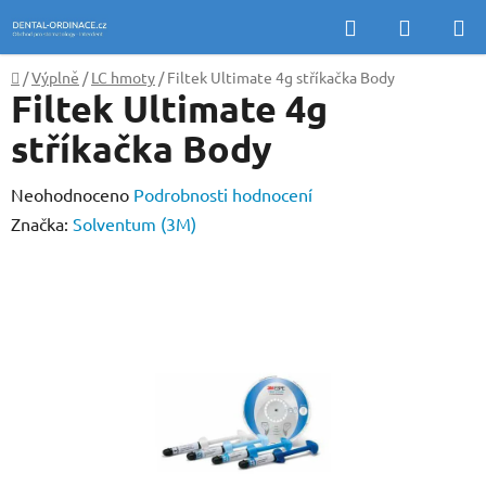
Přejít
Hledat
NÁKUP
na
KOŠÍK
obsah
Domů
/
Výplně
/
LC hmoty
/
Filtek Ultimate 4g stříkačka Body
Filtek Ultimate 4g
stříkačka Body
Průměrné
Neohodnoceno
Podrobnosti hodnocení
hodnocení
Značka:
Solventum (3M)
produktu
je
0,0
z
5
hvězdiček.