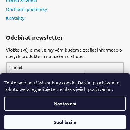
Platba za zboží
Obchodní podmínky
Kontakty
Odebírat newsletter
Vložte svůj e-mail a my vám budeme zasílat informace o
nových produktech na našem e-shopu.
E-mail
Tento web používá soubory cookie. Dalším procházením
PŘIHLÁSIT SE
tohoto webu vyjadřujete souhlas s jejich používáním.
Nastavení
Vytvořil Shoptet
Souhlasím
Copyright 2026
Dental-ordinace.cz
. Všechna práva