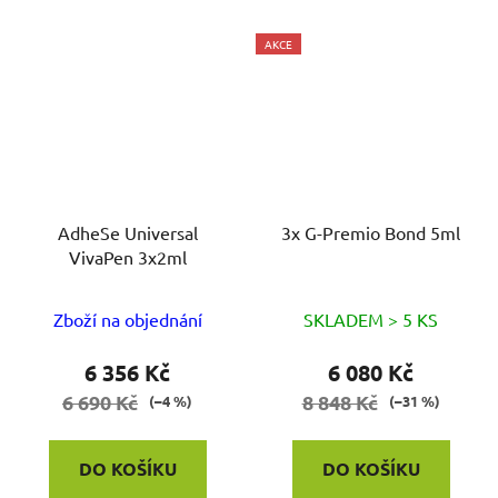
AKCE
AdheSe Universal
3x G-Premio Bond 5ml
VivaPen 3x2ml
Zboží na objednání
SKLADEM > 5 KS
6 356 Kč
6 080 Kč
6 690 Kč
8 848 Kč
(–4 %)
(–31 %)
DO KOŠÍKU
DO KOŠÍKU