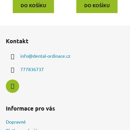
DO KOŠÍKU
DO KOŠÍKU
Z
á
Kontakt
p
a
info
@
dental-ordinace.cz
t
í
777836737
Informace pro vás
Dopravné