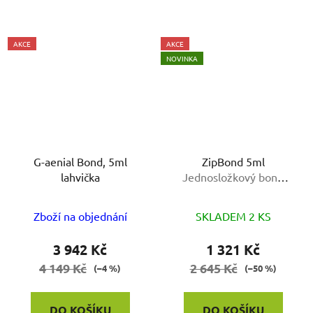
AKCE
AKCE
NOVINKA
G-aenial Bond, 5ml
ZipBond 5ml
lahvička
Jednosložkový bond
uvolňující fluoridy pro
všechny techniky leptání
Zboží na objednání
SKLADEM 2 KS
3 942 Kč
1 321 Kč
4 149 Kč
2 645 Kč
(–4 %)
(–50 %)
DO KOŠÍKU
DO KOŠÍKU