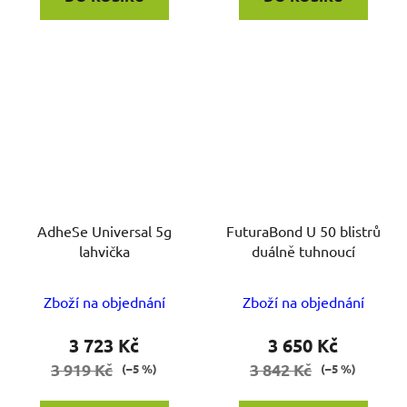
AdheSe Universal 5g
FuturaBond U 50 blistrů
lahvička
duálně tuhnoucí
Zboží na objednání
Zboží na objednání
3 723 Kč
3 650 Kč
3 919 Kč
3 842 Kč
(–5 %)
(–5 %)