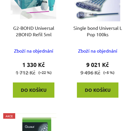
G2-BOND Universal
Single bond Universal L
2BOND Refil 5ml
Pop 100ks
Zboží na objednání
Zboží na objednání
1 330 Kč
9 021 Kč
1 712 Kč
9 496 Kč
(–22 %)
(–5 %)
DO KOŠÍKU
DO KOŠÍKU
AKCE