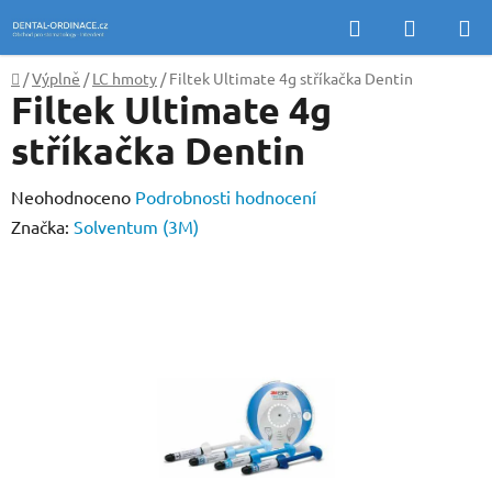
Přejít
Hledat
NÁKUP
na
KOŠÍK
obsah
Domů
/
Výplně
/
LC hmoty
/
Filtek Ultimate 4g stříkačka Dentin
Filtek Ultimate 4g
stříkačka Dentin
Průměrné
Neohodnoceno
Podrobnosti hodnocení
hodnocení
Značka:
Solventum (3M)
produktu
je
0,0
z
5
hvězdiček.