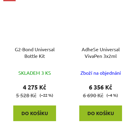
G2-Bond Universal
AdheSe Universal
Bottle Kit
VivaPen 3x2ml
SKLADEM 3 KS
Zboží na objednání
4 275 Kč
6 356 Kč
5 528 Kč
6 690 Kč
(–22 %)
(–4 %)
DO KOŠÍKU
DO KOŠÍKU