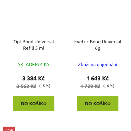
OptiBond Universal
Evetric Bond Universal
Refill 5 ml
6g
Průměrné
SKLADEM 4 KS
Zboží na objednání
hodnocení
produktu
3 384 Kč
1 643 Kč
je
3 562 Kč
1 729 Kč
(–5 %)
(–4 %)
4,0
z
DO KOŠÍKU
DO KOŠÍKU
5
hvězdiček.
AKCE