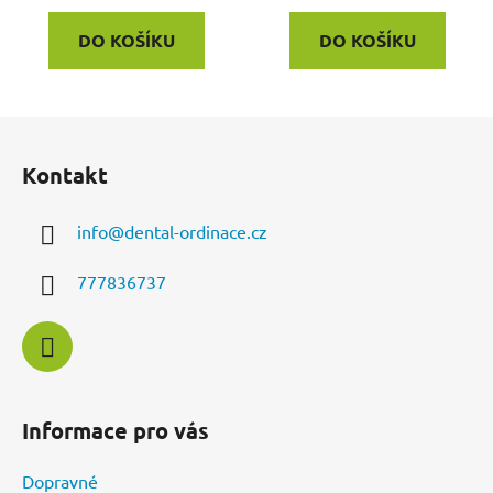
DO KOŠÍKU
DO KOŠÍKU
Z
á
Kontakt
p
a
info
@
dental-ordinace.cz
t
í
777836737
Informace pro vás
Dopravné