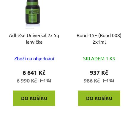
AdheSe Universal 2x 5g
Bond-1SF (Bond 008)
lahvička
2x1ml
Zboží na objednání
SKLADEM 1 KS
6 641 Kč
937 Kč
6 990 Kč
986 Kč
(–4 %)
(–4 %)
DO KOŠÍKU
DO KOŠÍKU