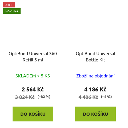
AKCE
NOVINKA
OptiBond Universal 360
OptiBond Universal
Refill 5 ml
Bottle Kit
SKLADEM > 5 KS
Zboží na objednání
2 564 Kč
4 186 Kč
3 824 Kč
4 406 Kč
(–32 %)
(–4 %)
DO KOŠÍKU
DO KOŠÍKU