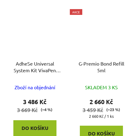
AKCE
AdheSe Universal
G-Premio Bond Refill
System Kit VivaPen
5ml
2ml,Brush cannilas
100ks
Zboží na objednání
SKLADEM 3 KS
3 486 Kč
2 660 Kč
3 669 Kč
3 459 Kč
(–4 %)
(–23 %)
Měrná
2 660 Kč / 1 ks
cena:
DO KOŠÍKU
DO KOŠÍKU