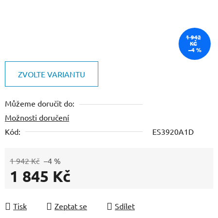
1 942
KČ
–4 %
ZVOLTE VARIANTU
Můžeme doručit do:
Možnosti doručení
Kód:
ES3920A1D
1 942 Kč
–4 %
1 845 Kč
Měrná cena:
Tisk
Zeptat se
Sdílet