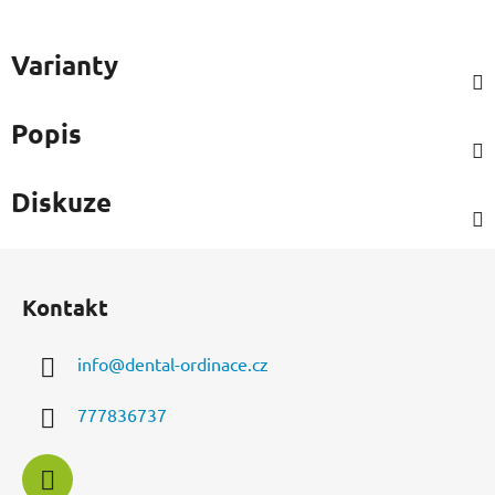
Varianty
Popis
Diskuze
Z
á
Kontakt
p
a
info
@
dental-ordinace.cz
t
í
777836737