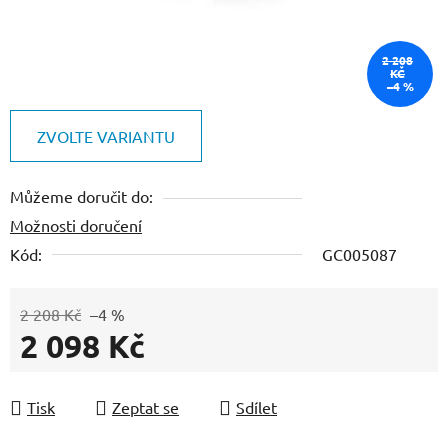
2 208
KČ
–4 %
ZVOLTE VARIANTU
Můžeme doručit do:
Možnosti doručení
Kód:
GC005087
2 208 Kč
–4 %
2 098 Kč
Měrná cena:
Tisk
Zeptat se
Sdílet