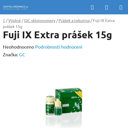
Přejít
Hledat
NÁKUP
na
KOŠÍK
obsah
Domů
/
Výplně
/
GIC skloionomery
/
Prášek a tekutina
/
Fuji IX Extra
prášek 15g
Fuji IX Extra prášek 15g
Průměrné
Neohodnoceno
Podrobnosti hodnocení
hodnocení
Značka:
GC
produktu
je
0,0
z
5
hvězdiček.