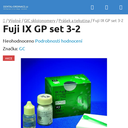
Přejít
Hledat
NÁKUP
na
KOŠÍK
obsah
Domů
/
Výplně
/
GIC skloionomery
/
Prášek a tekutina
/
Fuji IX GP set 3-2
Fuji IX GP set 3-2
Průměrné
Neohodnoceno
Podrobnosti hodnocení
hodnocení
Značka:
GC
produktu
AKCE
je
0,0
z
5
hvězdiček.