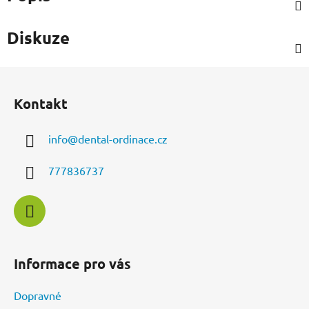
Diskuze
Z
á
Kontakt
p
a
info
@
dental-ordinace.cz
t
í
777836737
Informace pro vás
Dopravné