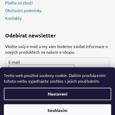
Platba za zboží
Obchodní podmínky
Kontakty
Odebírat newsletter
Vložte svůj e-mail a my vám budeme zasílat informace o
nových produktech na našem e-shopu.
E-mail
Tento web používá soubory cookie. Dalším procházením
PŘIHLÁSIT SE
tohoto webu vyjadřujete souhlas s jejich používáním.
Nastavení
Vytvořil Shoptet
Souhlasím
Copyright 2026
Dental-ordinace.cz
. Všechna práva