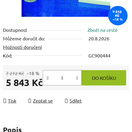
7 212
KČ
–18 %
Dostupnost
Zboží na cestě
Můžeme doručit do:
20.8.2026
Možnosti doručení
Kód:
GC900444
7 212 Kč
–18 %
DO KOŠÍKU
5 843 Kč
Měrná cena:
Tisk
Zeptat se
Sdílet
Popis