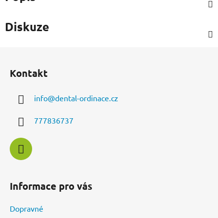
Diskuze
Z
á
Kontakt
p
a
info
@
dental-ordinace.cz
t
í
777836737
Informace pro vás
Dopravné