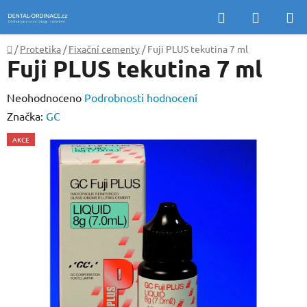
Přejít
Hledat
NÁKUP
na
KOŠÍK
obsah
Domů
/
Protetika
/
Fixační cementy
/
Fuji PLUS tekutina 7 ml
Fuji PLUS tekutina 7 ml
Průměrné
Neohodnoceno
Podrobnosti hodnocení
hodnocení
Značka:
GC
produktu
AKCE
je
0,0
z
5
hvězdiček.