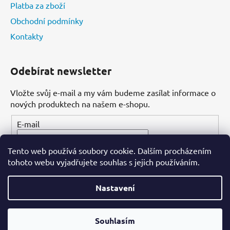
Platba za zboží
Obchodní podmínky
Kontakty
Odebírat newsletter
Vložte svůj e-mail a my vám budeme zasílat informace o
nových produktech na našem e-shopu.
E-mail
Tento web používá soubory cookie. Dalším procházením
PŘIHLÁSIT SE
tohoto webu vyjadřujete souhlas s jejich používáním.
Nastavení
Vytvořil Shoptet
Souhlasím
Copyright 2026
Dental-ordinace.cz
. Všechna práva