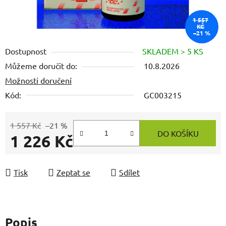
1 557
KČ
–21 %
Dostupnost
SKLADEM > 5 KS
Můžeme doručit do:
10.8.2026
Možnosti doručení
Kód:
GC003215
1 557 Kč
–21 %
DO KOŠÍKU
1 226 Kč
Měrná cena:
Tisk
Zeptat se
Sdílet
Popis