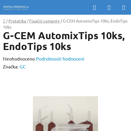
Přejít
Hledat
NÁKUP
na
KOŠÍK
obsah
Domů
/
Protetika
/
Fixační cementy
/
G-CEM AutomixTips 10ks, EndoTips
10ks
G-CEM AutomixTips 10ks,
EndoTips 10ks
Průměrné
Neohodnoceno
Podrobnosti hodnocení
hodnocení
Značka:
GC
produktu
je
0,0
z
5
hvězdiček.