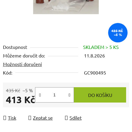
435 KČ
–5 %
Dostupnost
SKLADEM > 5 KS
Můžeme doručit do:
11.8.2026
Možnosti doručení
Kód:
GC900495
435 Kč
–5 %
DO KOŠÍKU
413 Kč
Měrná cena:
Tisk
Zeptat se
Sdílet