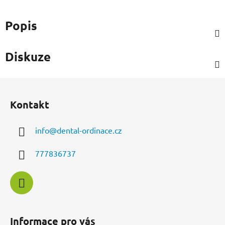
Popis
Diskuze
Z
á
Kontakt
p
a
info
@
dental-ordinace.cz
t
í
777836737
Informace pro vás