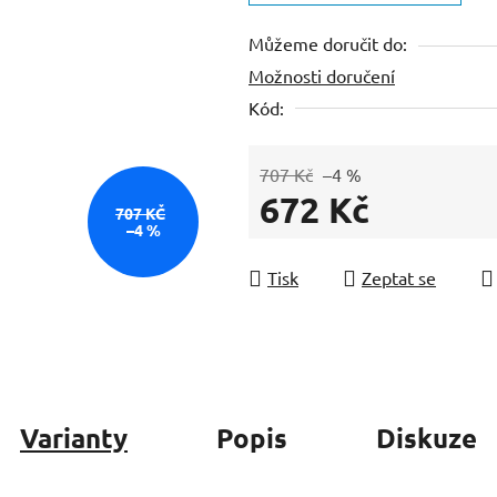
z
Můžeme doručit do:
5
Možnosti doručení
hvězdiček.
Kód:
707 Kč
–4 %
672 Kč
707 KČ
–4 %
Měrná cena:
Tisk
Zeptat se
Varianty
Popis
Diskuze