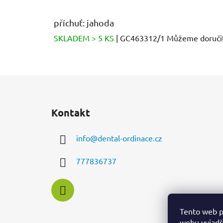
příchuť: jahoda
SKLADEM > 5 KS
| GC463312/1
Můžeme doručit
Z
á
Kontakt
p
a
info
@
dental-ordinace.cz
t
í
777836737
Tento web p
webu vyjadřu