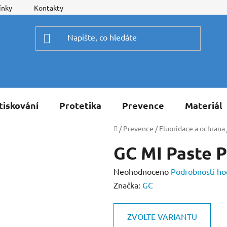
ínky
Kontakty
tiskování
Protetika
Prevence
Materiál
Domů
/
Prevence
/
Fluoridace a ochrana
GC MI Paste P
Průměrné
Neohodnoceno
Podrobnosti ho
hodnocení
Značka:
GC
produktu
je
ZVOLTE VARIANTU
0,0