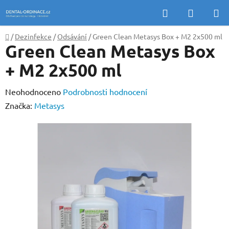
Přejít
Hledat
NÁKUP
na
KOŠÍK
obsah
Domů
/
Dezinfekce
/
Odsávání
/
Green Clean Metasys Box + M2 2x500 ml
Green Clean Metasys Box
+ M2 2x500 ml
Průměrné
Neohodnoceno
Podrobnosti hodnocení
hodnocení
Značka:
Metasys
produktu
je
0,0
z
5
hvězdiček.