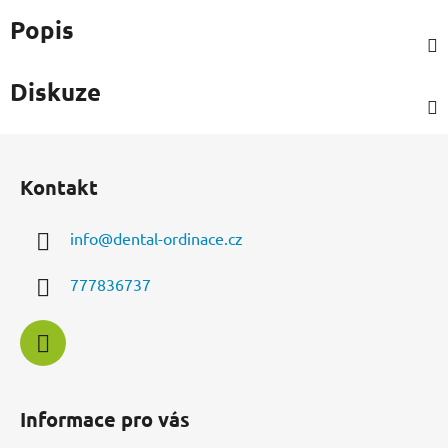
Popis
Diskuze
Z
á
Kontakt
p
a
info
@
dental-ordinace.cz
t
í
777836737
Informace pro vás