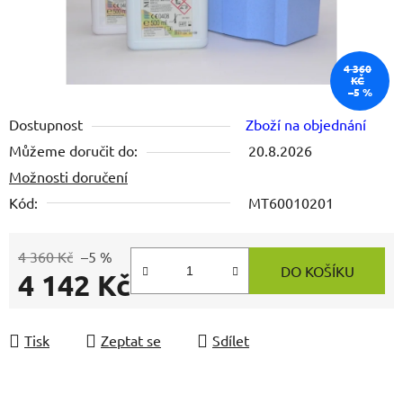
4 360
KČ
–5 %
Dostupnost
Zboží na objednání
Můžeme doručit do:
20.8.2026
Možnosti doručení
Kód:
MT60010201
4 360 Kč
–5 %
DO KOŠÍKU
4 142 Kč
Měrná cena:
Tisk
Zeptat se
Sdílet