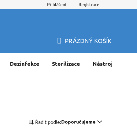
Přihlášení
Registrace
PRÁZDNÝ KOŠÍK
NÁKUPNÍ
KOŠÍK
Dezinfekce
Sterilizace
Nástroje
Pří
Ř
Doporučujeme
Řadit podle:
a
z