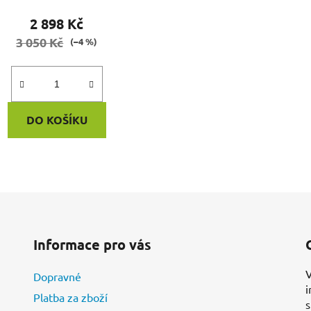
2 898 Kč
3 050 Kč
(–4 %)
DO KOŠÍKU
O
v
l
á
d
Informace pro vás
a
c
V
Dopravné
í
i
p
Platba za zboží