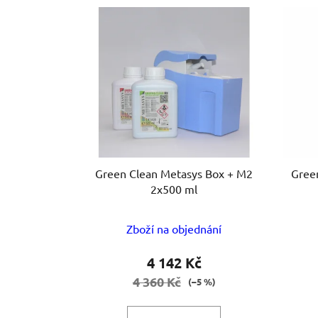
V
ý
p
i
s
p
r
o
d
u
Green Clean Metasys Box + M2
Gree
k
2x500 ml
t
ů
Zboží na objednání
4 142 Kč
4 360 Kč
(–5 %)