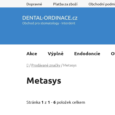
Přejít
Dopravné
Platba za zboží
Obchodní podm
na
obsah
Akce
Výplně
Endodoncie
O
Domů
/
Prodávané značky
/
Metasys
Metasys
Stránka
1
z
1
-
6
položek celkem