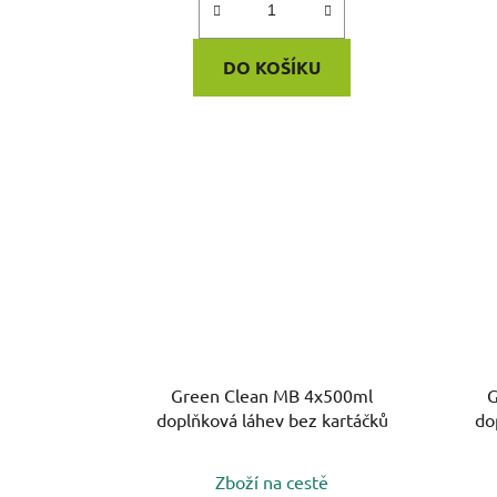
DO KOŠÍKU
Green Clean MB 4x500ml
G
doplňková láhev bez kartáčků
do
Zboží na cestě