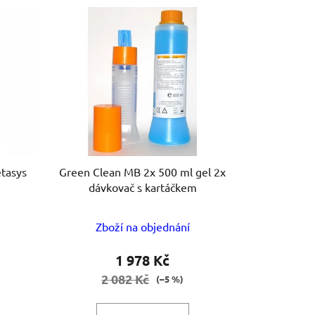
e
n
í
p
r
o
d
u
k
t
tasys
Green Clean MB 2x 500 ml gel 2x
dávkovač s kartáčkem
ů
Zboží na objednání
1 978 Kč
2 082 Kč
(–5 %)