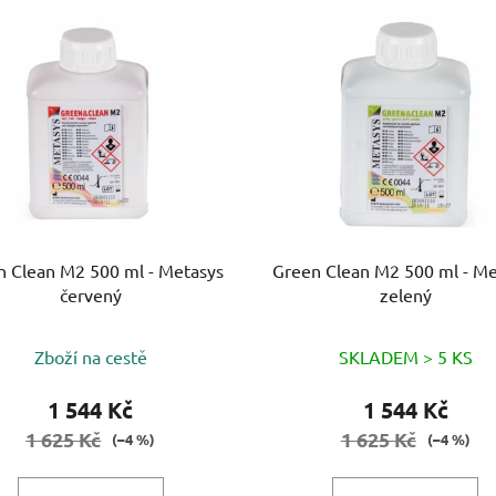
n Clean M2 500 ml - Metasys
Green Clean M2 500 ml - Me
červený
zelený
Zboží na cestě
SKLADEM > 5 KS
1 544 Kč
1 544 Kč
1 625 Kč
1 625 Kč
(–4 %)
(–4 %)