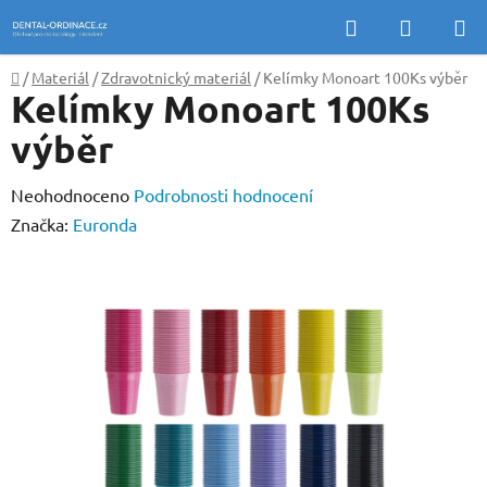
Přejít
Hledat
NÁKUP
na
KOŠÍK
obsah
Domů
/
Materiál
/
Zdravotnický materiál
/
Kelímky Monoart 100Ks výběr
Kelímky Monoart 100Ks
výběr
Průměrné
Neohodnoceno
Podrobnosti hodnocení
hodnocení
Značka:
Euronda
produktu
je
0,0
z
5
hvězdiček.