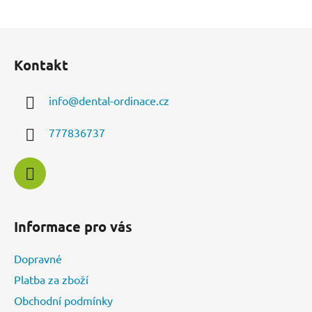
Z
á
Kontakt
p
a
info
@
dental-ordinace.cz
t
í
777836737
Informace pro vás
Dopravné
Platba za zboží
Obchodní podmínky