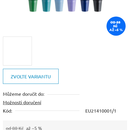
OD 88
KČ
AŽ –5 %
ZVOLTE VARIANTU
Můžeme doručit do:
Možnosti doručení
Kód:
EU21410001/1
od 88 Kč
až –5 %