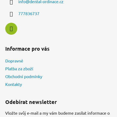
v
info
@
dental-ordinace.cz
t
k
í
y
777836737
v
ý
p
i
s
u
Informace pro vás
Dopravné
Platba za zboží
Obchodní podmínky
Kontakty
Odebírat newsletter
Vložte svůj e-mail a my vám budeme zasílat informace o