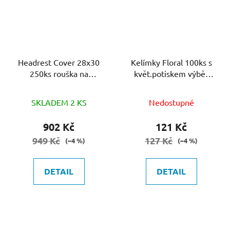
Headrest Cover 28x30
Kelímky Floral 100ks s
250ks rouška na
květ.potiskem výběr
podhlavník
barev
SKLADEM 2 KS
Nedostupné
902 Kč
121 Kč
949 Kč
127 Kč
(–4 %)
(–4 %)
DETAIL
DETAIL