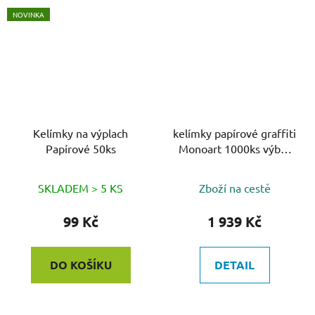
NOVINKA
Kelímky na výplach
kelímky papírové graffiti
Papírové 50ks
Monoart 1000ks výběr
barvy
SKLADEM > 5 KS
Zboží na cestě
99 Kč
1 939 Kč
DO KOŠÍKU
DETAIL