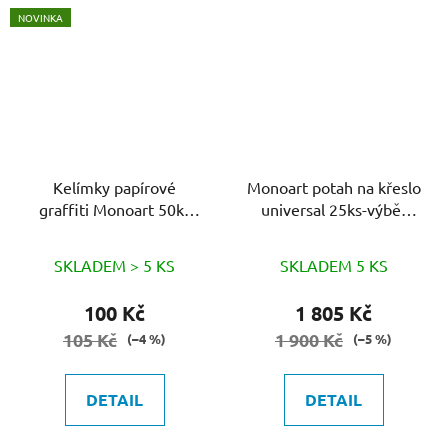
NOVINKA
Kelímky papírové
Monoart potah na křeslo
graffiti Monoart 50ks
universal 25ks-výběr
výběr barvy
barev
SKLADEM > 5 KS
SKLADEM 5 KS
100 Kč
1 805 Kč
105 Kč
1 900 Kč
(–4 %)
(–5 %)
DETAIL
DETAIL