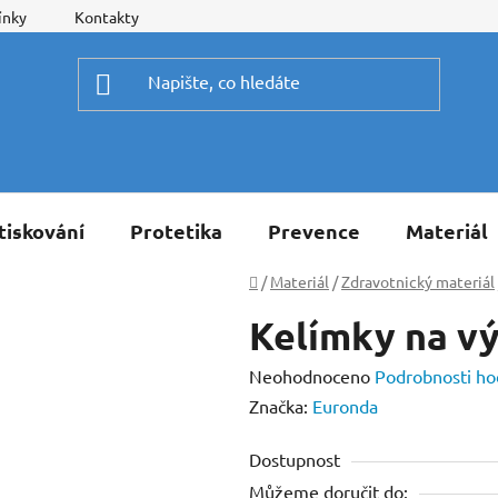
ínky
Kontakty
tiskování
Protetika
Prevence
Materiál
Domů
/
Materiál
/
Zdravotnický materiál
Kelímky na vý
Průměrné
Neohodnoceno
Podrobnosti ho
hodnocení
Značka:
Euronda
produktu
Dostupnost
je
Můžeme doručit do:
0,0