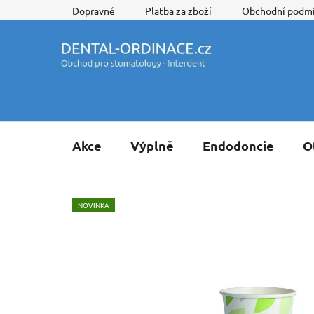
Přejít
Dopravné
Platba za zboží
Obchodní podm
na
obsah
Akce
Výplně
Endodoncie
O
NOVINKA