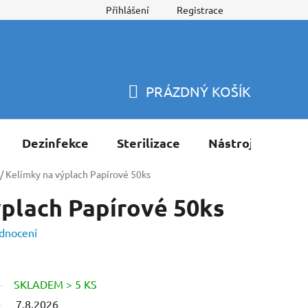
Přihlášení
Registrace
PRÁZDNÝ KOŠÍK
NÁKUPNÍ
KOŠÍK
Dezinfekce
Sterilizace
Nástroje
Pří
/
Kelímky na výplach Papírové 50ks
plach Papírové 50ks
dnocení
SKLADEM > 5 KS
7.8.2026