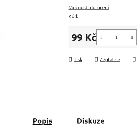
Možnosti doručení
z
5
Kód:
hvězdiček.
99 Kč
Měrná cena:
Tisk
Zeptat se
Popis
Diskuze