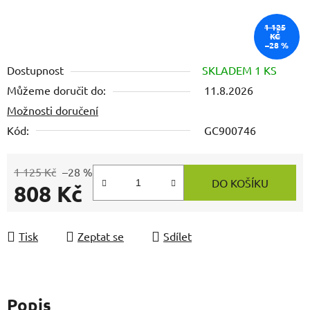
1 125
KČ
–28 %
Dostupnost
SKLADEM 1 KS
Můžeme doručit do:
11.8.2026
Možnosti doručení
Kód:
GC900746
1 125 Kč
–28 %
DO KOŠÍKU
808 Kč
Měrná cena:
Tisk
Zeptat se
Sdílet
Popis