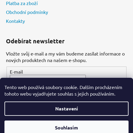
Platba za zboží
Obchodní podmínky
Kontakty
Odebírat newsletter
Vložte svůj e-mail a my vám budeme zasílat informace o
nových produktech na našem e-shopu.
E-mail
Tento web používá soubory cookie. Dalším procházením
PŘIHLÁSIT SE
tohoto webu vyjadřujete souhlas s jejich používáním.
Nastavení
Vytvořil Shoptet
Souhlasím
Copyright 2026
Dental-ordinace.cz
. Všechna práva