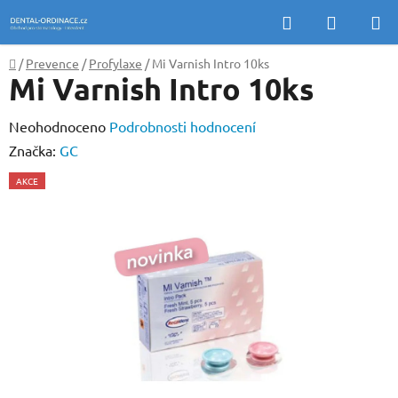
Přejít
Hledat
NÁKUP
na
KOŠÍK
obsah
Domů
/
Prevence
/
Profylaxe
/
Mi Varnish Intro 10ks
Mi Varnish Intro 10ks
Průměrné
Neohodnoceno
Podrobnosti hodnocení
hodnocení
Značka:
GC
produktu
AKCE
je
0,0
z
5
hvězdiček.