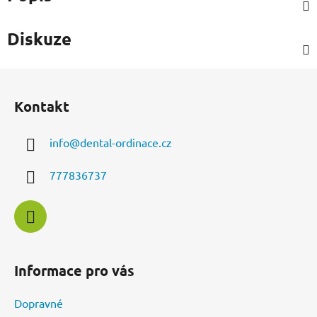
Diskuze
Z
á
Kontakt
p
a
info
@
dental-ordinace.cz
t
í
777836737
Informace pro vás
Dopravné