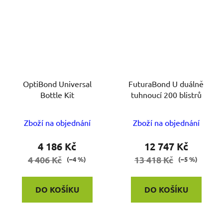
OptiBond Universal
FuturaBond U duálně
Bottle Kit
tuhnoucí 200 blistrů
Zboží na objednání
Zboží na objednání
4 186 Kč
12 747 Kč
4 406 Kč
13 418 Kč
(–4 %)
(–5 %)
DO KOŠÍKU
DO KOŠÍKU