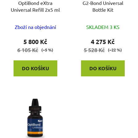
OptiBond eXtra
G2-Bond Universal
Universal Refill 2x5 ml
Bottle Kit
Zboží na objednání
SKLADEM 3 KS
5 800 Kč
4 275 Kč
6 105 Kč
5 528 Kč
(–5 %)
(–22 %)
DO KOŠÍKU
DO KOŠÍKU