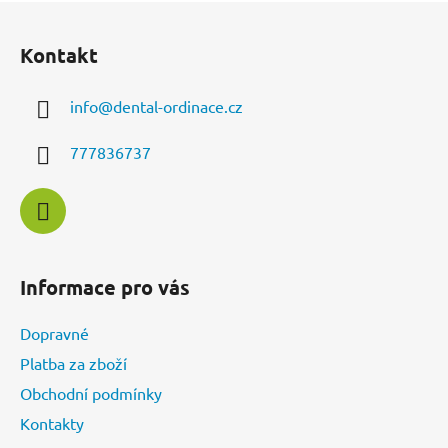
Z
á
Kontakt
p
a
info
@
dental-ordinace.cz
t
í
777836737
Informace pro vás
Dopravné
Platba za zboží
Obchodní podmínky
Kontakty