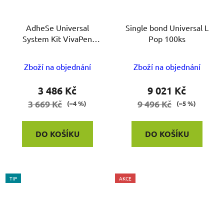
AdheSe Universal
Single bond Universal L
System Kit VivaPen
Pop 100ks
2ml,Brush cannilas
100ks
Zboží na objednání
Zboží na objednání
3 486 Kč
9 021 Kč
3 669 Kč
9 496 Kč
(–4 %)
(–5 %)
DO KOŠÍKU
DO KOŠÍKU
TIP
AKCE