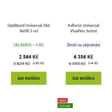
OptiBond Universal 360
AdheSe Universal
Refill 5 ml
VivaPen 3x2ml
SKLADEM > 5 KS
Zboží na objednání
2 564 Kč
6 356 Kč
3 824 Kč
6 690 Kč
(–32 %)
(–4 %)
DO KOŠÍKU
DO KOŠÍKU
AKCE
NOVINKA