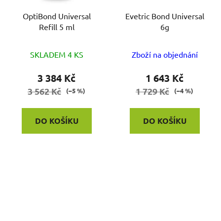
OptiBond Universal
Evetric Bond Universal
Refill 5 ml
6g
Průměrné
SKLADEM 4 KS
Zboží na objednání
hodnocení
produktu
3 384 Kč
1 643 Kč
je
3 562 Kč
1 729 Kč
(–5 %)
(–4 %)
4,0
z
DO KOŠÍKU
DO KOŠÍKU
5
hvězdiček.