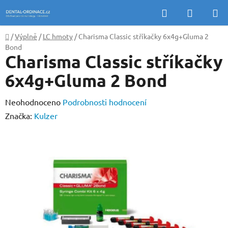
Přejít
Hledat
NÁKUP
na
KOŠÍK
obsah
Domů
/
Výplně
/
LC hmoty
/
Charisma Classic stříkačky 6x4g+Gluma 2
Bond
Charisma Classic stříkačky
6x4g+Gluma 2 Bond
Průměrné
Neohodnoceno
Podrobnosti hodnocení
hodnocení
Značka:
Kulzer
produktu
je
0,0
z
5
hvězdiček.