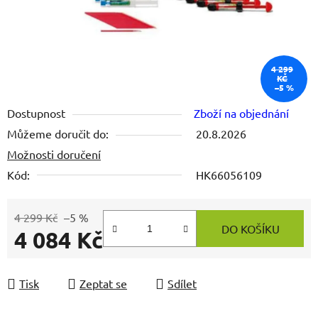
4 299
KČ
–5 %
Dostupnost
Zboží na objednání
Můžeme doručit do:
20.8.2026
Možnosti doručení
Kód:
HK66056109
4 299 Kč
–5 %
DO KOŠÍKU
4 084 Kč
Měrná cena:
Tisk
Zeptat se
Sdílet