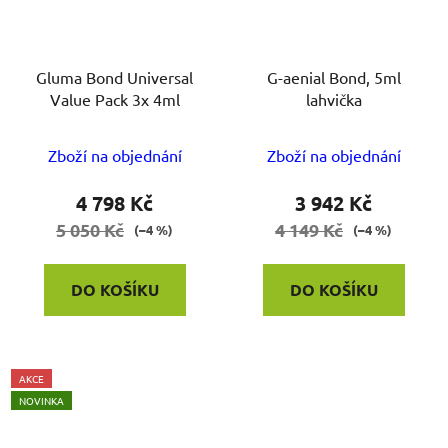
Gluma Bond Universal
G-aenial Bond, 5ml
Value Pack 3x 4ml
lahvička
Zboží na objednání
Zboží na objednání
4 798 Kč
3 942 Kč
5 050 Kč
4 149 Kč
(–4 %)
(–4 %)
DO KOŠÍKU
DO KOŠÍKU
AKCE
NOVINKA