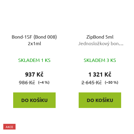
Bond-1SF (Bond 008)
ZipBond 5ml
2x1ml
Jednosložkový bond
uvolňující fluoridy pro
všechny techniky leptání
SKLADEM 1 KS
SKLADEM 3 KS
937 Kč
1 321 Kč
986 Kč
2 645 Kč
(–4 %)
(–50 %)
DO KOŠÍKU
DO KOŠÍKU
AKCE