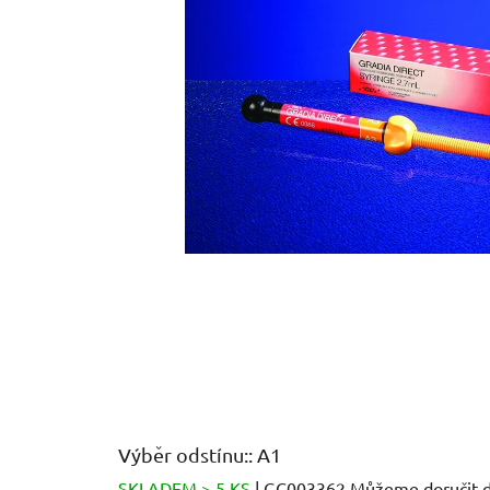
Výběr odstínu:: A1
SKLADEM > 5 KS
| GC003362
Můžeme doručit d