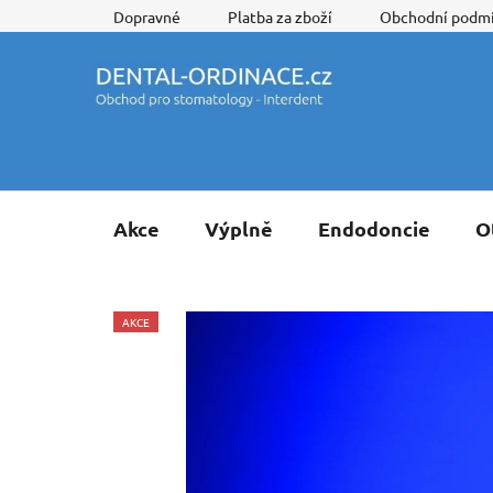
Přejít
Dopravné
Platba za zboží
Obchodní podm
na
obsah
Akce
Výplně
Endodoncie
O
AKCE