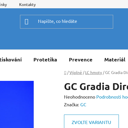
ínky
Kontakty
tiskování
Protetika
Prevence
Materiál
Domů
/
Výplně
/
LC hmoty
/
GC Gradia Di
GC Gradia Dir
Průměrné
Neohodnoceno
Podrobnosti ho
hodnocení
Značka:
GC
produktu
je
ZVOLTE VARIANTU
0,0