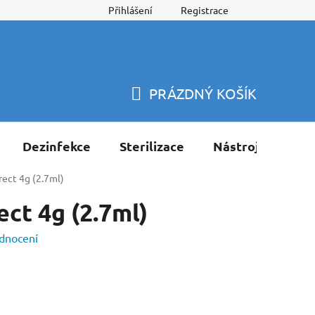
Přihlášení
Registrace
PRÁZDNÝ KOŠÍK
NÁKUPNÍ
KOŠÍK
Dezinfekce
Sterilizace
Nástroje
Pří
rect 4g (2.7ml)
ect 4g (2.7ml)
dnocení