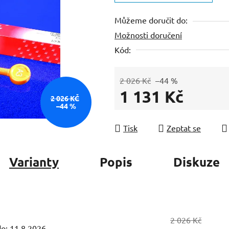
z
Můžeme doručit do:
5
Možnosti doručení
hvězdiček.
Kód:
2 026 Kč
–44 %
1 131 Kč
2 026 KČ
–44 %
Měrná cena:
Tisk
Zeptat se
Varianty
Popis
Diskuze
2 026 Kč
o:
11.8.2026