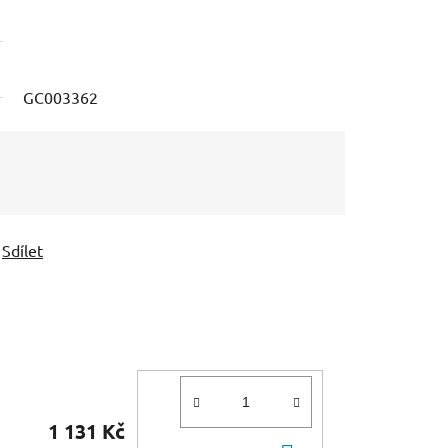
GC003362
Sdílet
1 131 Kč