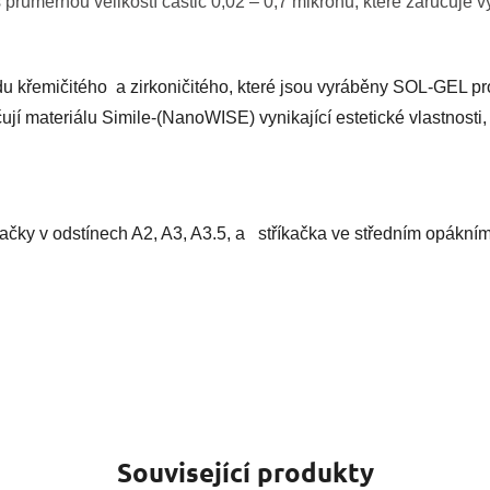
 průměrnou velikostí částic 0,02 – 0,7 mikronu, které zaručuje 
 křemičitého a zirkoničitého, které jsou vyráběny SOL-GEL pro
čují materiálu Simile-(NanoWISE) vynikající estetické vlastnost
íkačky v odstínech A2, A3, A3.5, a stříkačka ve středním opákním
Související produkty