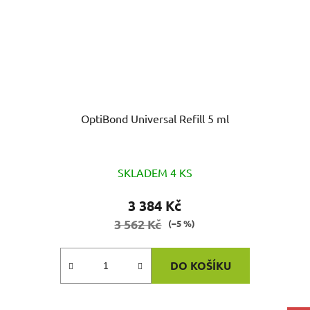
OptiBond Universal Refill 5 ml
Průměrné
SKLADEM 4 KS
hodnocení
produktu
3 384 Kč
je
3 562 Kč
(–5 %)
4,0
z
DO KOŠÍKU
5
hvězdiček.