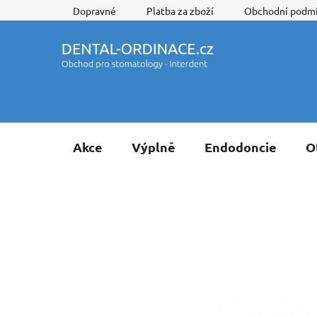
Přejít
Dopravné
Platba za zboží
Obchodní podm
na
obsah
Akce
Výplně
Endodoncie
O