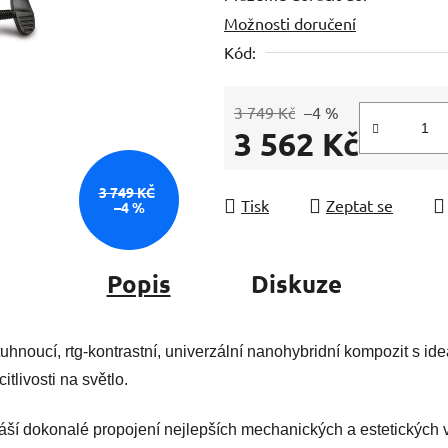
Možnosti doručení
z
5
Kód:
hvězdiček.
3 749 Kč
–4 %
3 562 Kč
Měrná cena:
3 749 KČ
Tisk
Zeptat se
–4 %
Popis
Diskuze
uhnoucí, rtg-kontrastní, univerzální nanohybridní kompozit s id
tlivosti na světlo.
ší dokonalé propojení nejlepších mechanických a estetických v