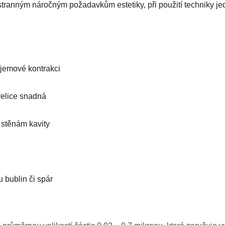
tranným náročným požadavkům estetiky, při použití techniky je
bjemové kontrakci
velice snadná
 stěnám kavity
u bublin či spár