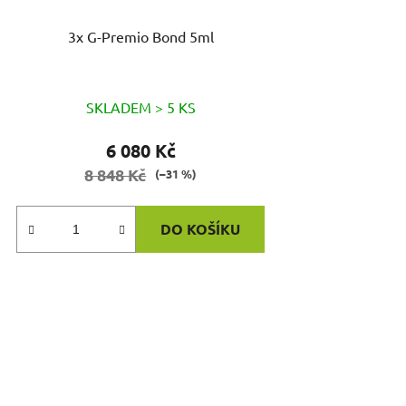
3x G-Premio Bond 5ml
SKLADEM > 5 KS
6 080 Kč
8 848 Kč
(–31 %)
DO KOŠÍKU