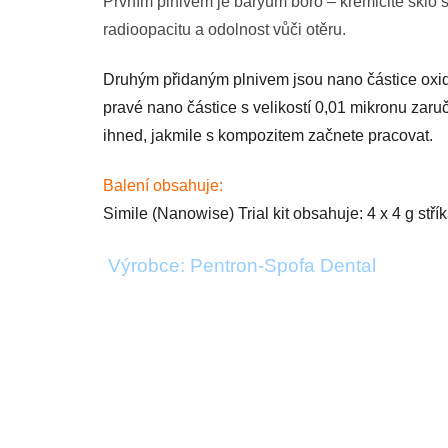
Prvním plnivem je baryum boro – křemičité sklo s
radioopacitu a odolnost vůči otěru.
Druhým přidaným plnivem jsou nano částice oxidu
pravé nano částice s velikostí 0,01 mikronu zaru
ihned, jakmile s kompozitem začnete pracovat.
Balení obsahuje:
Simile (Nanowise) Trial kit obsahuje: 4 x 4 g stř
Výrobce: Pentron-Spofa Dental