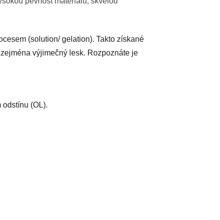
vysokou pevnost materiálu, skvělou
cesem (solution/ gelation). Takto získané
i, zejména výjimečný lesk. Rozpoznáte je
 odstínu (OL).