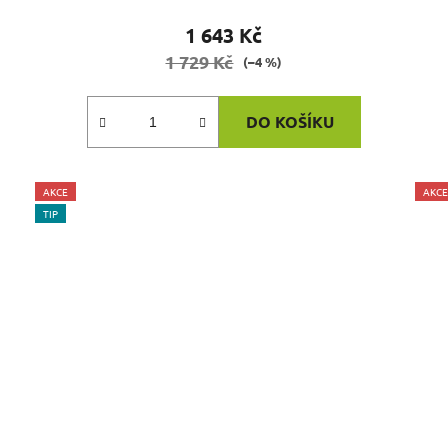
1 643 Kč
1 729 Kč
(–4 %)
DO KOŠÍKU
AKCE
AKCE
TIP