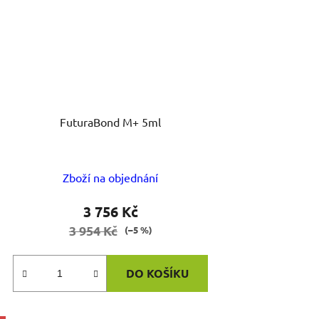
FuturaBond M+ 5ml
Zboží na objednání
3 756 Kč
3 954 Kč
(–5 %)
DO KOŠÍKU