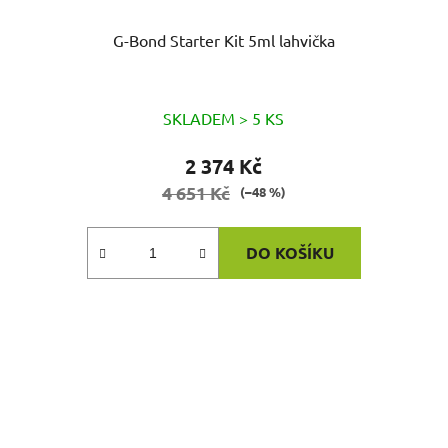
G-Bond Starter Kit 5ml lahvička
SKLADEM > 5 KS
2 374 Kč
4 651 Kč
(–48 %)
DO KOŠÍKU