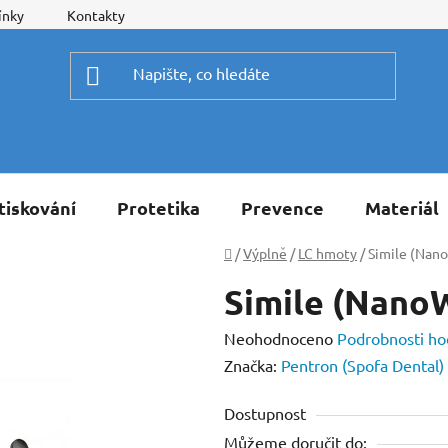
ínky
Kontakty
tiskování
Protetika
Prevence
Materiál
Domů
/
Výplně
/
LC hmoty
/
Simile (Nano
Simile (NanoW
Průměrné
Neohodnoceno
Podrobnosti ho
hodnocení
Značka:
Pentron (Spofa Dental)
produktu
Dostupnost
je
Můžeme doručit do:
0,0