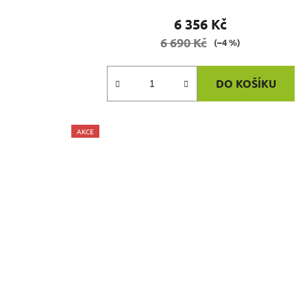
6 356 Kč
6 690 Kč
(–4 %)
DO KOŠÍKU
AKCE