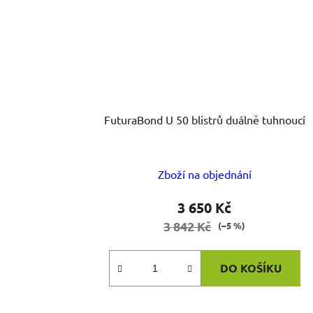
FuturaBond U 50 blistrů duálně tuhnoucí
Zboží na objednání
3 650 Kč
3 842 Kč
(–5 %)
DO KOŠÍKU