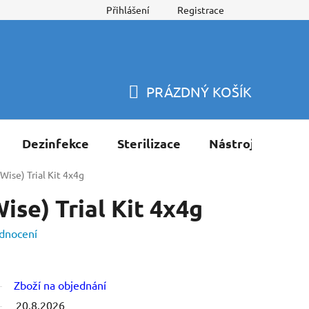
Přihlášení
Registrace
PRÁZDNÝ KOŠÍK
NÁKUPNÍ
KOŠÍK
Dezinfekce
Sterilizace
Nástroje
Pří
Wise) Trial Kit 4x4g
ise) Trial Kit 4x4g
dnocení
Zboží na objednání
20.8.2026