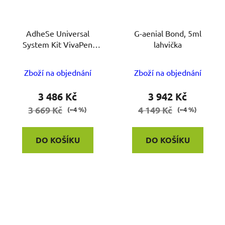
AdheSe Universal
G-aenial Bond, 5ml
System Kit VivaPen
lahvička
2ml,Brush cannilas
100ks
Zboží na objednání
Zboží na objednání
3 486 Kč
3 942 Kč
3 669 Kč
4 149 Kč
(–4 %)
(–4 %)
DO KOŠÍKU
DO KOŠÍKU