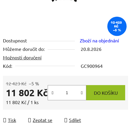
12 423
KČ
–5 %
Dostupnost
Zboží na objednání
Můžeme doručit do:
20.8.2026
Možnosti doručení
Kód:
GC900964
12 423 Kč
–5 %
11 802 Kč
DO KOŠÍKU
Měrná cena:
11 802 Kč / 1 ks
Tisk
Zeptat se
Sdílet