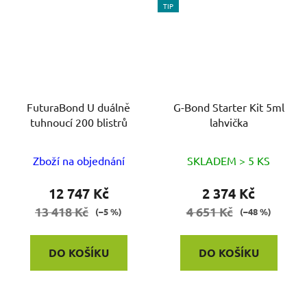
TIP
FuturaBond U duálně
G-Bond Starter Kit 5ml
tuhnoucí 200 blistrů
lahvička
Zboží na objednání
SKLADEM > 5 KS
12 747 Kč
2 374 Kč
13 418 Kč
4 651 Kč
(–5 %)
(–48 %)
DO KOŠÍKU
DO KOŠÍKU