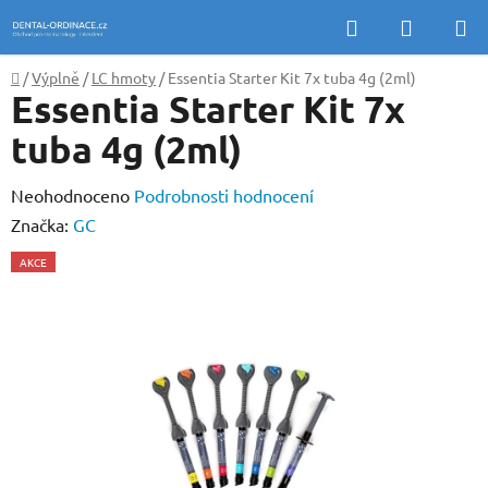
Přejít
Hledat
NÁKUP
na
KOŠÍK
obsah
Domů
/
Výplně
/
LC hmoty
/
Essentia Starter Kit 7x tuba 4g (2ml)
Essentia Starter Kit 7x
tuba 4g (2ml)
Průměrné
Neohodnoceno
Podrobnosti hodnocení
hodnocení
Značka:
GC
produktu
AKCE
je
0,0
z
5
hvězdiček.