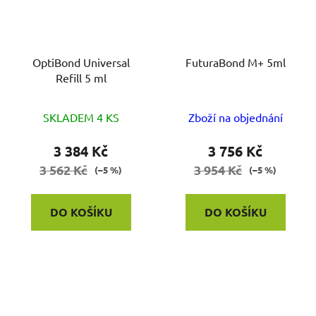
OptiBond Universal
FuturaBond M+ 5ml
Refill 5 ml
Průměrné
SKLADEM 4 KS
Zboží na objednání
hodnocení
produktu
3 384 Kč
3 756 Kč
je
3 562 Kč
3 954 Kč
(–5 %)
(–5 %)
4,0
z
DO KOŠÍKU
DO KOŠÍKU
5
hvězdiček.