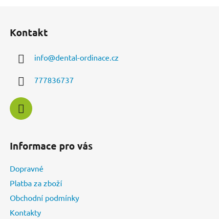
Z
á
Kontakt
p
a
info
@
dental-ordinace.cz
t
í
777836737
Informace pro vás
Dopravné
Platba za zboží
Obchodní podmínky
Kontakty